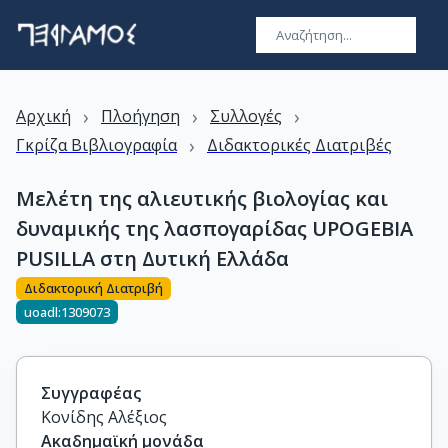
›
›
›
Αρχική
Πλοήγηση
Συλλογές
›
Γκρίζα Βιβλιογραφία
Διδακτορικές Διατριβές
Μελέτη της αλιευτικής βιολογίας και
δυναμικής της λασπογαρίδας UPOGEBIA
PUSILLA στη Δυτική Ελλάδα
Διδακτορική Διατριβή
uoadl:1309073
Συγγραφέας
Κονίδης Αλέξιος
Ακαδημαϊκή μονάδα