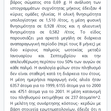
βάρος σώματος στα 0,69 g. Η ανάλυση των
ιστογραμμάτων συχνότητας μήκους έδειξαν 4
κύριες ομάδες ηλικίας. Η ολική θνησιμότητα
υπολογίστηκε σε 1,510 /έτος, η μέση φυσική
θνησιμότητα σε 0,928 /έτος και η αλιευτική
θνησιμότητα σε 0,582 /έτος. Το είδος
παρουσιάζει μια αρκετά μεγάλη σε διάρκεια
αναπαραγωγική περίοδο (περί τους 8 μήνες) με
δύο κύριους παλμούς ωοτοκίας μεταξύ
Ιανουαρίου και Σεπτεμβρίου και την
απελευθέρωση περίπου του 50% των αυγών σε
κάθε παλμό. Η αναλογία φύλων στον πληθυσμό
δεν είναι σταθερή κατά τη διάρκεια του έτους.
Η μέση ημερήσια παραγωγή ενός αλιέα ήταν
6357 άτομα για το 1999, 6155 άτομα για το 2000
και 4751 άτομα για το 2001. Η μέση κατανομή
του πληθυσμού εκτιμήθηκε σε 237 άτομα/m^2.
Η μελέτη της συνάρτησης κόστους- κερδών με
βάση στοιχεία ερωτηματολογίων, έδειξε ότι η