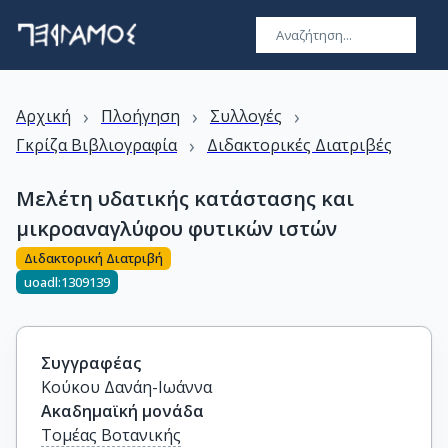
›
›
›
Αρχική
Πλοήγηση
Συλλογές
›
Γκρίζα Βιβλιογραφία
Διδακτορικές Διατριβές
Μελέτη υδατικής κατάστασης και
μικροαναγλύφου φυτικών ιστών
Διδακτορική Διατριβή
uoadl:1309139
Συγγραφέας
Κούκου Δανάη-Ιωάννα
Ακαδημαϊκή μονάδα
Τομέας Βοτανικής