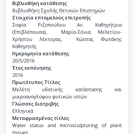
Βιβλιοθήκη κατάθεσης
Βιβλιοθήκη Σχολής Θετικών Επιστημών
Στοιχεία επταμελούς επιτροπής
Σοφία Ριζοπούλου Αν. Καθηγήτρια 
(Επιβλέπουσα),  Μαρία-Σόνια Μελετίου-
Χρήστου Λέκτορας,  Κώστας Φωτάκης 
Καθηγητής
Ημερομηνία κατάθεσης
20/5/2016
Έτος εκπόνησης
2016
Πρωτότυπος Τίτλος
Μελέτη υδατικής κατάστασης και 
μικροαναγλύφου φυτικών ιστών
Γλώσσες διατριβής
Ελληνικά
Μεταφρασμένος τίτλος
Water status and microsculpturing of plant 
tissues