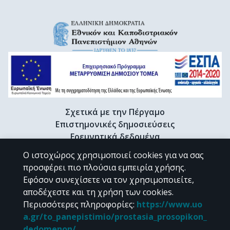
Σχετικά με την Πέργαμο
Επιστημονικές δημοσιεύσεις
Ερευνητικά δεδομένα
Διδακτορικές διατριβές & Γκρίζα βιβλιογραφία
Ο ιστοχώρος χρησιμοποιεί cookies για να σας
Προφίλ Ερευνητή
προσφέρει πιο πλούσια εμπειρία χρήσης.
Εφόσον συνεχίσετε να τον χρησιμοποιείτε,
αποδέχεστε και τη χρήση των cookies.
CC BY-NC 4.0
Περισσότερες πληροφορίες
:
https://www.uo
a.gr/to_panepistimio/prostasia_prosopikon_
Εκτός αν αναφέρεται διαφορετικά, το υλικό της "Περγάμου" διατίθεται
dedomenon/