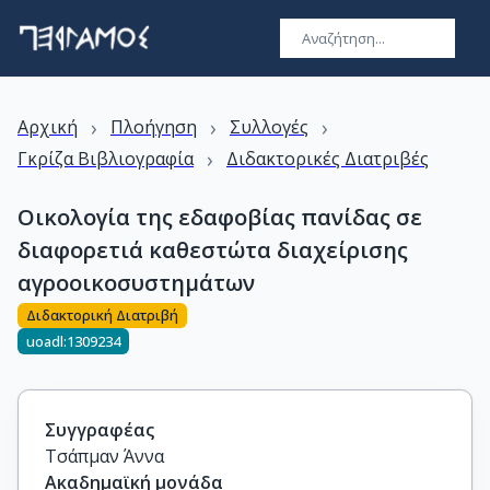
›
›
›
Αρχική
Πλοήγηση
Συλλογές
›
Γκρίζα Βιβλιογραφία
Διδακτορικές Διατριβές
Οικολογία της εδαφοβίας πανίδας σε
διαφορετιά καθεστώτα διαχείρισης
αγροοικοσυστημάτων
Διδακτορική Διατριβή
uoadl:1309234
Συγγραφέας
Τσάπμαν Άννα
Ακαδημαϊκή μονάδα