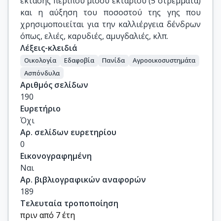
έκτασης περίπου μισού εκταρίου (5 στρέμματα)
και η αύξηση του ποσοστού της γης που
χρησιμοποιείται για την καλλιέργεια δένδρων
όπως, ελιές, καρυδιές, αμυγδαλιές, κλπ.
Λέξεις-κλειδιά
Οικολογία
Εδαφοβία
Πανίδα
Αγροοικοσυστημάτα
Ασπόνδυλα
Αριθμός σελίδων
190
Ευρετήριο
Όχι
Αρ. σελίδων ευρετηρίου
0
Εικονογραφημένη
Ναι
Αρ. βιβλιογραφικών αναφορών
189
Τελευταία τροποποίηση
πριν από 7 έτη