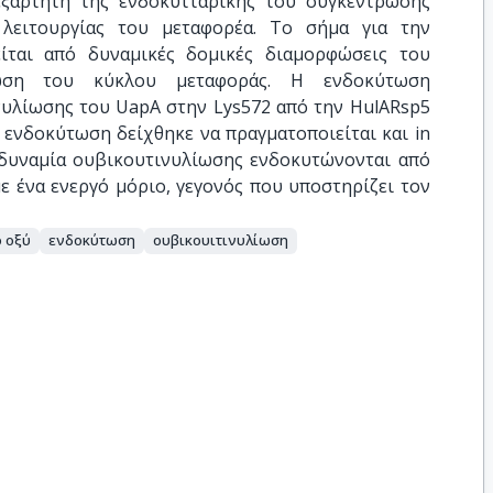
εξάρτητη της ενδοκυτταρικής του συγκέντρωσης
λειτουργίας του μεταφορέα. Το σήμα για την
ίται από δυναμικές δομικές διαμορφώσεις του
ωση του κύκλου μεταφοράς. Η ενδοκύτωση
νυλίωσης του UapA στην Lys572 από την HulARsp5
η ενδοκύτωση δείχθηκε να πραγματοποιείται και in
 αδυναμία ουβικουτινυλίωσης ενδοκυτώνονται από
 ένα ενεργό μόριο, γεγονός που υποστηρίζει τον
ό οξύ
ενδοκύτωση
ουβικουιτινυλίωση