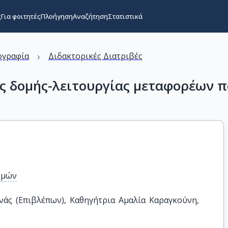
ς
Για φοιτητές
Πλοήγηση
Αναζήτηση
Στατιστικά
›
ογραφία
Διδακτορικές Διατριβές
ις δομής-λειτουργίας μεταφορέων 
ημών
νάς (Επιβλέπων), Καθηγήτρια Αμαλία Καραγκούνη, 