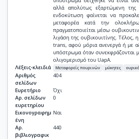
υπόστρωμα δείχθηκε να είναι αν
αλλά απολύτως εξαρτώμενη της 
ενδοκύτωση φαίνεται να προκαλε
μεταφορέα κατά την ολοκλήρ
πραγματοποιείται μέσω ουβικουτι
λιγάση της ουβικουιτίνης. Τέλος, 
trans, αφού μόρια ανενεργά ή με
υπόστρωμα όταν συνεκφράζονται με
ολιγομερισμό του UapA.
Λέξεις-κλειδιά
Μεταφορείς πουρινών
μύκητες
ουρικ
Αριθμός
404
σελίδων
Ευρετήριο
Όχι
Αρ. σελίδων
0
ευρετηρίου
Εικονογραφημ
Ναι
ένη
Αρ.
440
βιβλιογραφικ