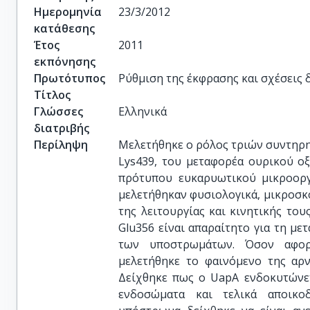
Ημερομηνία
23/3/2012
κατάθεσης
Έτος
2011
εκπόνησης
Πρωτότυπος
Ρύθμιση της έκφρασης και σχέσεις
Τίτλος
Γλώσσες
Ελληνικά
διατριβής
Περίληψη
Μελετήθηκε ο ρόλος τριών συντηρη
Lys439, του μεταφορέα ουρικού οξέ
πρότυπου ευκαρυωτικού μικροοργ
μελετήθηκαν φυσιολογικά, μικροσκο
της λειτουργίας και κινητικής το
Glu356 είναι απαραίτητο για τη με
των υποστρωμάτων. Όσον αφορ
μελετήθηκε το φαινόμενο της αρ
Δείχθηκε πως ο UapA ενδοκυτώνε
ενδοσώματα και τελικά αποικο