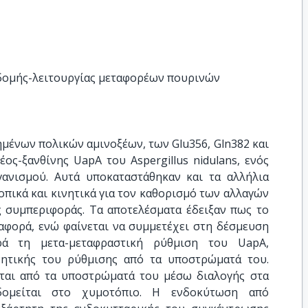
 δομής-λειτουργίας μεταφορέων πουρινών
μένων πολικών αμινοξέων, των Glu356, Gln382 και
ος-ξανθίνης UapA του Aspergillus nidulans, ενός
ανισμού. Αυτά υποκαταστάθηκαν και τα αλλήλια
πικά και κινητικά για τον καθορισμό των αλλαγών
υς συμπεριφοράς. Τα αποτελέσματα έδειξαν πως το
ταφορά, ενώ φαίνεται να συμμετέχει στη δέσμευση
ά τη μετα-μεταφραστική ρύθμιση του UapA,
νητικής του ρύθμισης από τα υποστρώματά του.
ται από τα υποστρώματά του μέσω διαλογής στα
δομείται στο χυμοτόπιο. Η ενδοκύτωση από