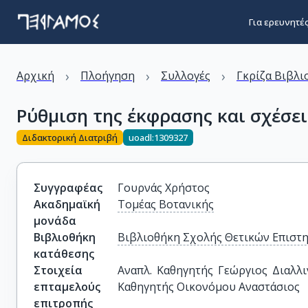
Για ερευνητέ
›
›
›
Αρχική
Πλοήγηση
Συλλογές
Γκρίζα Βιβλι
Ρύθμιση της έκφρασης και σχέσε
Διδακτορική Διατριβή
uoadl:1309327
Συγγραφέας
Γουρνάς Χρήστος
Ακαδημαϊκή
Τομέας Βοτανικής
μονάδα
Βιβλιοθήκη
Βιβλιοθήκη Σχολής Θετικών Επιστ
κατάθεσης
Στοιχεία
Αναπλ. Καθηγητής Γεώργιος Διαλλι
επταμελούς
Καθηγητής Οικονόμου Αναστάσιος
επιτροπής