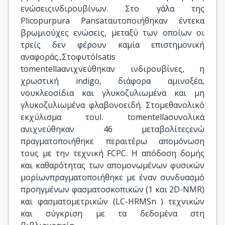
ενώσειςινδιρουβίνων. Στο γάλα της
Plicopurpura Pansaταυτοποιήθηκαν έντεκα
βρωμιούχες ενώσεις, μεταξύ των οποίων οι
τρείς δεν φέρουν καμία επιστημονική
αναφοράς.,ΣτοφυτόIsatis
tomentellaανιχνεύθηκαν ινδιρουβίνες, η
χρωστική indigo, διάφορα αμινοξέα,
νουκλεοσίδια και γλυκοζυλιωμένα και μη
γλυκοζυλιωμένα φλαβονοειδή. Στομεθανολικό
εκχύλισμα τουI. tomentellaσυνολικά
ανιχνεύθηκαν 46 μεταβολίτεςενώ
πραγματοποιήθηκε περαιτέρω απομόνωση
τους με την τεχνική FCPC. Η απόδοση δομής
και καθαρότητας των απομονωμένων φυσικών
μορίωνπραγματοποιήθηκε με έναν συνδυασμό
προηγμένων φασματοσκοπικών (1 και 2D-NMR)
και φασματομετρικών (LC-HRMSn ) τεχνικών
και σύγκριση με τα δεδομένα στη