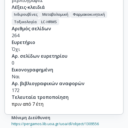
βιβλιογραφία.
Λέξεις-κλειδιά
Ινδιρουβίνες
Μεταβολομική
Φαρμακοκινητική
Τοξικολογία
LC-HRMS
Αριθμός σελίδων
264
Ευρετήριο
Όχι
Αρ. σελίδων ευρετηρίου
0
Εικονογραφημένη
Ναι
Αρ. βιβλιογραφικών αναφορών
172
Τελευταία τροποποίηση
πριν από 7 έτη
Μόνιμη Διεύθυνση
https://pergamos.lib.uoa.gr/uoa/dl/object/1309556