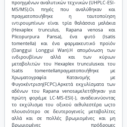
προηγμένων αναλυτικών τεχνικών (UHPLC-ESI-
MS/MS).Οι πηγές που αναλύθηκαν και
πραγματοποιήθηκε η ταυτοποίηση
ιντιρουμπίνων είναι τρία θαλάσσια μαλάκια
(Hexaplex trunculus, Rapana venosa και
Plicopurpura Pansa), ένα φυτό (Isatis
tomentella) και ένα φαρμακευτικό προϊόν
(Danggui Longgui Wan).Η απομόνωση των
ινδιρουβίνων αλλά και των κύριων
μεταβολιτών του Hexaplex trunculusκαι του
Isatis tomentellaπραγματοποιήθηκε με
Χρωματογραφία Κατανομής με
Φυγοκέντριση(FCPC).Αρκετά εκχυλίσματα των
αδένων του Rapana venosaμελετήθηκαν για
πρώτη φορά,με LC-MS-ESI(-), αναδεικνύοντας
το εκχύλισμα του οξικού αιθυλεστέρα ωςτο
πλουσιότερο σε δευτερογενείς μεταβολίτες
αλλά και σε πολλές βρωμιομένες και μη
βρωμιομένες πρόδρομες