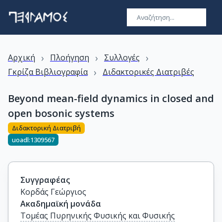
›
›
›
Αρχική
Πλοήγηση
Συλλογές
›
Γκρίζα Βιβλιογραφία
Διδακτορικές Διατριβές
Beyond mean-field dynamics in closed and
open bosonic systems
Διδακτορική Διατριβή
uoadl:1309567
Συγγραφέας
Κορδάς Γεώργιος
Ακαδημαϊκή μονάδα
Τομέας Πυρηνικής Φυσικής και Φυσικής