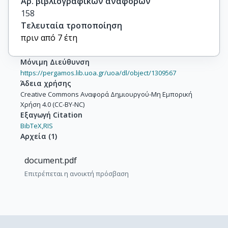
Αρ. βιβλιογραφικών αναφορών
158
Τελευταία τροποποίηση
πριν από 7 έτη
Μόνιμη Διεύθυνση
https://pergamos.lib.uoa.gr/uoa/dl/object/1309567
Άδεια χρήσης
Creative Commons Αναφορά Δημιουργού-Μη Εμπορική
Χρήση 4.0 (CC-BY-NC)
Εξαγωγή Citation
BibTeX,
RIS
Αρχεία
(
1
)
document.pdf
Επιτρέπεται η ανοικτή πρόσβαση