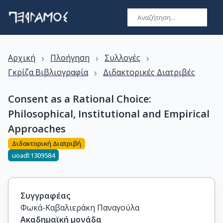
›
›
›
Αρχική
Πλοήγηση
Συλλογές
›
Γκρίζα Βιβλιογραφία
Διδακτορικές Διατριβές
Consent as a Rational Choice:
Philosophical, Institutional and Empirical
Approaches
Διδακτορική Διατριβή
uoadl:1309584
Συγγραφέας
Φωκά-Καβαλιεράκη Παναγούλα
Ακαδημαϊκή μονάδα