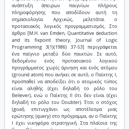
ανάπτυξη άπειρων παιγνίων πλήρους
πληροφόρησης που αποδίδουν αυτή τη
σημασιολογία. Αρχικώς, μελετάται ο
προτασιακός λογικός προγραμματισμός. Στο
άρθρο [M.H. van Emden, Quantitative deduction
and its fixpoint theory, Journal of Logic
Programming 3(1)(1986) 37-53] περιγράφεται
ένα παίγνιο μεταξύ δύο παικτών. Σε αυτό,
δεδομένου ενός προτασιακού λογικού
προγράμματος χωρίς άρνηση και ενός ατόμου
(ground atom) που ανήκει σε αυτό, ο Παίκτης Ι,
προσπαθεί να αποδείξει ότι ο ατομικός τύπος
είναι αληθής (έχει δηλαδή το ρόλο του
Believer), ενώ ο Παίκτης ΙΙ ότι δεν είναι (έχει
δηλαδή το ρόλο του Doubter). Έτσι ο στόχος
(goal), επιτυγχάνει ως αποτέλεσμα μιας
ερώτησης (query) στο πρόγραμμα, αν ο Παίκτης
Ι έχει νικηφόρα στρατηγική. Στα πλαίσια της