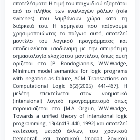
αποτελέσματα. Η τιμή του παιχνιδιού εξαρτάται
από το πλήθος των εναλλαγών ρόλων (role
switches) που λαμβάνουν χώρα κατά τη
διάρκειά του. Η ερμηνεία που παίρνουμε
χρησιμοποιώντας το παίγνιο αυτό, αποτελεί
μοντέλο του λογικού προγράμματος και
αποδεικνύεται ισοδύναμη με την απειρότιμη
σημασιολογία ελαχίστου μοντέλου, όπως αυτή
ορίζεται στο [P. Rondogiannis, W.W.Wadge,
Minimum model semantics for logic programs
with negation-as-failure, ACM Transactions on
Computational Logic 6(2)(2005) 441-467]. Η
μελέτη επεκτείνεται στον νοηματικό
(intensional) λογικό προγραμματισμό όπως
παρουσιαζεται στο [M.A. Orgun, W.W.Wadge,
Towards a unified theory of intensional logic
programming, 13(4):413-440, 1992] και αποτελεί
γενίκευση, μεταξύ άλλων, του χρονικού
(temporal) και τροπικού (modal) λογικού