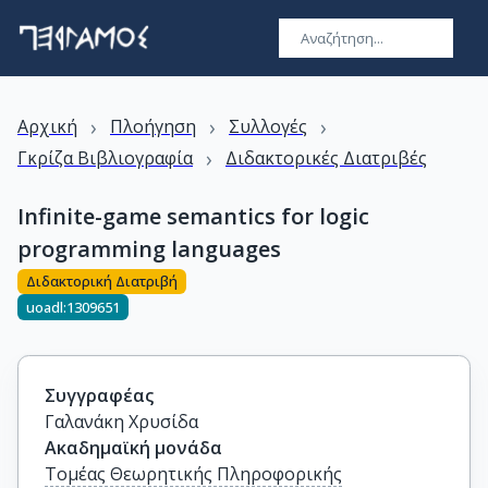
›
›
›
Αρχική
Πλοήγηση
Συλλογές
›
Γκρίζα Βιβλιογραφία
Διδακτορικές Διατριβές
Infinite-game semantics for logic
programming languages
Διδακτορική Διατριβή
uoadl:1309651
Συγγραφέας
Γαλανάκη Χρυσίδα
Ακαδημαϊκή μονάδα
Τομέας Θεωρητικής Πληροφορικής