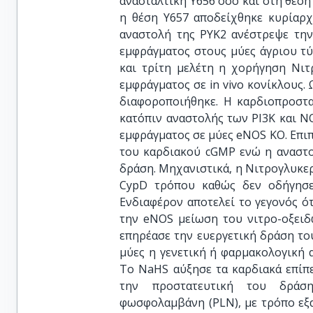
ανασταλτική Y656 όσο και στη θέση
η θέση Y657 αποδείχθηκε κυρίαρχ
αναστολή της PYK2 ανέστρεψε την
εμφράγματος στους μύες άγριου τύ
και τρίτη μελέτη η χορήγηση Νιτ
εμφράγματος σε in vivo κονίκλους
διαφοροποιήθηκε. Η καρδιοπροστα
κατόπιν αναστολής των PI3K και N
εμφράγματος σε μύες eNOS KO. Επιπ
του καρδιακού cGMP ενώ η αναστο
δράση. Μηχανιστικά, η Νιτρογλυκε
CypD τρόπου καθώς δεν οδήγησε
Ενδιαφέρον αποτελεί το γεγονός ό
την eNOS μείωση του νιτρο-οξειδ
επηρέασε την ευεργετική δράση τ
μύες η γενετική ή φαρμακολογική
Το NaHS αύξησε τα καρδιακά επίπ
την προστατευτική του δράσ
φωσφολαμβάνη (PLN), με τρόπο εξ