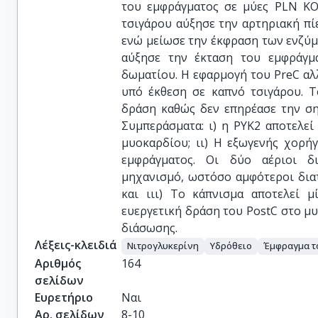
του εμφράγματος σε μύες PLN KO
τσιγάρου αύξησε την αρτηριακή π
ενώ μείωσε την έκφραση των ενζύμ
αύξησε την έκταση του εμφράγμ
δωματίου. Η εφαρμογή του PreC αλ
υπό έκθεση σε καπνό τσιγάρου. Τ
δράση καθώς δεν επηρέασε την ση
Συμπεράσματα: ι) η PYK2 αποτελε
μυοκαρδίου; ιι) Η εξωγενής χορή
εμφράγματος. Οι δύο αέριοι δι
μηχανισμό, ωστόσο αμφότεροι δια
και ιιι) Το κάπνισμα αποτελεί 
ευεργετική δράση του PostC στο μ
διάσωσης.
Λέξεις-κλειδιά
Νιτρογλυκερίνη
Υδρόθειο
Έμφραγμα τ
Αριθμός
164
σελίδων
Ευρετήριο
Ναι
Αρ. σελίδων
8-10