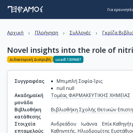
Για ερευνητέ
›
›
›
Αρχική
Πλοήγηση
Συλλογές
Γκρίζα Βιβλι
Novel insights into the role of nit
Διδακτορική Διατριβή
uoadl:1309687
Συγγραφέας
Μπιμπλή Σοφία-Ίρις
null null
Ακαδημαϊκή
Τομέας ΦΑΡΜΑΚΕΥΤΙΚΗΣ ΧΗΜΕΙΑΣ
μονάδα
Βιβλιοθήκη
Βιβλιοθήκη Σχολής Θετικών Επιστ
κατάθεσης
Στοιχεία
Ανδρεάδου Ιωάννα Επίκ.Καθηγήτ
επταμελούς
Καθηγητής, Ηλιοδρομίτης Ευστάθιο