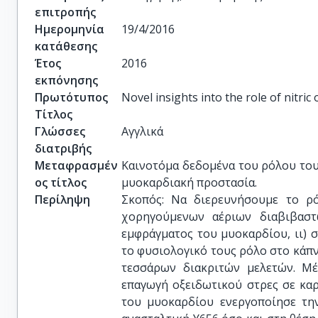
επιτροπής
Ημερομηνία
19/4/2016
κατάθεσης
Έτος
2016
εκπόνησης
Πρωτότυπος
Novel insights into the role of nitric
Τίτλος
Γλώσσες
Αγγλικά
διατριβής
Μεταφρασμέν
Καινοτόμα δεδομένα του ρόλου του
ος τίτλος
μυοκαρδιακή προστασία.
Περίληψη
Σκοπός: Να διερευνήσουμε το ρ
χορηγούμενων αέριων διαβιβαστ
εμφράγματος του μυοκαρδίου, ιι) στ
το φυσιολογικό τους ρόλο στο κάπν
τεσσάρων διακριτών μελετών. Μέ
επαγωγή οξειδωτικού στρες σε κα
του μυοκαρδίου ενεργοποίησε τ