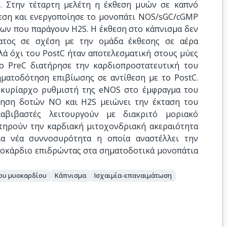
. Στην τέταρτη μελέτη η έκθεση μυών σε καπνό
ίεση και ενεργοποίησε το μονοπάτι NOS/sGC/cGMP
ων που παράγουν H2S. Η έκθεση στο κάπνισμα δεν
ατος σε σχέση με την ομάδα έκθεσης σε αέρα
λά όχι του PostC ήταν αποτελεσματική στους μύες
ο PreC διατήρησε την καρδιοπροστατευτική του
ματοδότηση επιβίωσης σε αντίθεση με το PostC.
ί κυρίαρχο ρυθμιστή της eNOS στο έμφραγμα του
γηση δοτών ΝΟ και H2S μειώνει την έκταση του
αβιβαστές λειτουργούν με διακριτό μοριακό
τηρούν την καρδιακή μιτοχονδριακή ακεραιότητα
μία νέα συννοσυρότητα η οποία αναστέλλει την
υοκάρδιο επιδρώντας στα σηματοδοτικά μονοπάτια
ου μυοκαρδίου
Κάπνισμα
Ισχαιμία-επαναιμάτωση