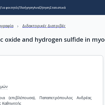
ς
Για φοιτητές
Πλοήγηση
Αναζήτηση
Στατιστικά
›
ογραφία
Διδακτορικές Διατριβές
ric oxide and hydrogen sulfide in myo
ημών
ρια (επιβλέπουσα), Παπαπετρόπουλος Ανδρέας 
ς Καθηγητής