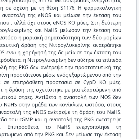
 ενεργοποίησης S1176. Με δοκιμασίες ενεργότητας
η σε σχέση με τη θέση S1176. Η φαρμακολογική
 αναστολή της eNOS και μείωσε την έκταση του
που , αλλά όχι στους eNOS KO μύες. Στη δεύτερη
ρογλυκερίνης και NaHS μείωσαν την έκταση του
. Ωστόσο η μοριακή σηματοδότηση των δύο μορίων
τευτική δράση της Νιτρογλυκερίνης ανατράπηκε
OS ενώ η χορήγησή της δε μείωσε την έκταση του
ρόσθετα, η Νιτρογλυκερίνη δεν αύξησε τα επίπεδα
λή της PKG δεν ανέτρεψε την προστατευτική της
ρίνη προστάτευσε μέσω ενός εξαρτώμενου από την
 σε επιπρόσθετη προστασία σε CypD KO μύες.
τι η δράση της σχετίστηκε με μία εξαρτώμενη από
ωτικού στρες. Αντίθετα η αναστολή των NOS δεν
ου NaHS στην ομάδα των κονίκλων, ωστόσο, στους
 αναστολή της eNOS ανέτρεψε τη δράση του NaHS.
εδα του cGMP και η αναστολή της PKG ανέστρεψε
η. Επιπρόσθετα, το NaHS ενεργοποίησε τη
αρτώμενο από την PKG και δεν μείωσε την έκταση