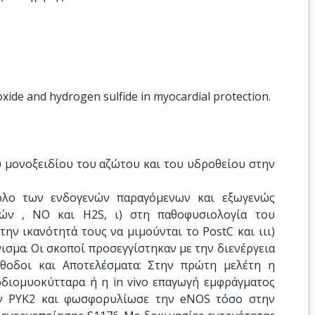
 oxide and hydrogen sulfide in myocardial protection.
 μονοξειδίου του αζώτου και του υδροθείου στην 
όλο των ενδογενών παραγόμενων και εξωγενώς
ών , NO και H2S, ι) στη παθοφυσιολογία του
ην ικανότητά τους να μιμούνται το PostC και ιιι)
ισμα. Οι σκοποί προσεγγίστηκαν με την διενέργεια
θοδοι και Αποτελέσματα: Στην πρώτη μελέτη η
ρδιομυοκύτταρα ή η in vivo επαγωγή εμφράγματος
ην PYK2 και φωσφορυλίωσε την eNOS τόσο στην