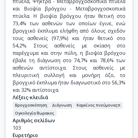
πτύελα, Ψήκτρα - Μεταβρογχοσκοπικά πτύελα
και Βιοψία βρόγχου - Μεταβρογχοσκοπικά
πτύελα. Η βιοψία βρόγχου ήταν θετική στο
73,4% των ασθενών των οποίων έγινε, ενώ
βρογχικό έκπλυμα ελήφθη από όλους σχεδόν
τους ασθενείς (97,9%) και ήταν θετικό στο
54,2%. Στους ασθενείς με σκίαση στο
παρέγχυμα και στην πύλη, η βιοψία βρόγχου
έβαλε τη διάγνωση στο 74,7% και 78,6% των
ασθενών αντίστοιχα. Στους ασθενείς με
πλευριτική συλλογή και μονήρη όζο, το
βρογχικό έκπλυμα ήταν διαγνωστικό στο 56,3%
και 32% αντίστοιχα.
Λέξεις-κλειδιά
Βρογχοσκόπηση
Διάγνωση
Καρκίνος πνεύμοναςπ
Ογκολογία θωρακος
Αριθμός σελίδων
103
Ευρετήριο