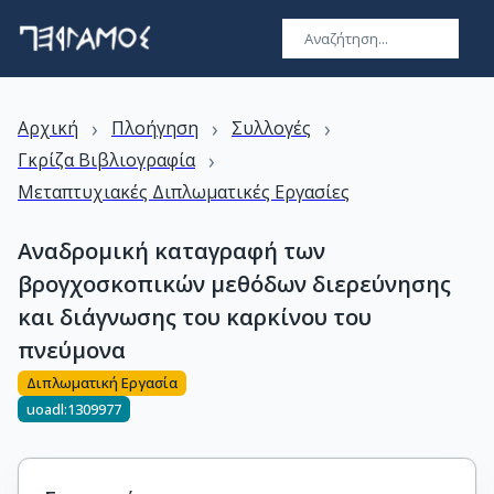
›
›
›
Αρχική
Πλοήγηση
Συλλογές
›
Γκρίζα Βιβλιογραφία
Μεταπτυχιακές Διπλωματικές Εργασίες
Αναδρομική καταγραφή των
βρογχοσκοπικών μεθόδων διερεύνησης
και διάγνωσης του καρκίνου του
πνεύμονα
Διπλωματική Εργασία
uoadl:1309977