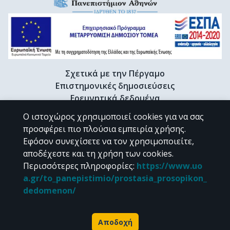
Σχετικά με την Πέργαμο
Επιστημονικές δημοσιεύσεις
Ερευνητικά δεδομένα
Διδακτορικές διατριβές & Γκρίζα βιβλιογραφία
Ο ιστοχώρος χρησιμοποιεί cookies για να σας
Προφίλ Ερευνητή
προσφέρει πιο πλούσια εμπειρία χρήσης.
Εφόσον συνεχίσετε να τον χρησιμοποιείτε,
αποδέχεστε και τη χρήση των cookies.
CC BY-NC 4.0
Περισσότερες πληροφορίες
:
https://www.uo
a.gr/to_panepistimio/prostasia_prosopikon_
Εκτός αν αναφέρεται διαφορετικά, το υλικό της "Περγάμου" διατίθεται
dedomenon/
υπό τους όρους της
CC BY-NC 4.0
άδειας Creative Commons
.
Powered by
Αποδοχή