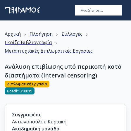
›
›
›
Αρχική
Πλοήγηση
Συλλογές
›
Γκρίζα Βιβλιογραφία
Μεταπτυχιακές Διπλωματικές Εργασίες
Ανάλυση επιβίωσης υπό περικοπή κατά
διαστήματα (interval censoring)
Διπλωματική Εργασία
uoadl:1310019
Συγγραφέας
Αντωνοπούλου Κυριακή
Ακαδημαϊκή μονάδα