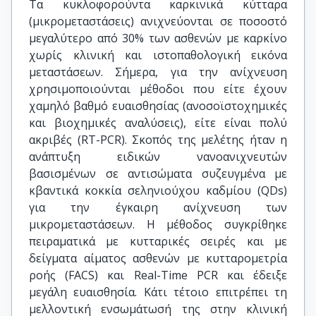
Τα κυκλοφορούντα καρκινικά κύτταρα
(μικρομεταστάσεις) ανιχνεύονται σε ποσοστό
μεγαλύτερο από 30% των ασθενών με καρκίνο
χωρίς κλινική και ιστοπαθολογική εικόνα
μεταστάσεων. Σήμερα, για την ανίχνευση
χρησιμοποιούνται μέθοδοι που είτε έχουν
χαμηλό βαθμό ευαισθησίας (ανοσοϊστοχημικές
και βιοχημικές αναλύσεις), είτε είναι πολύ
ακριβές (RT-PCR). Σκοπός της μελέτης ήταν η
ανάπτυξη ειδικών νανοανιχνευτών
βασισμένων σε αντισώματα συζευγμένα με
κβαντικά κοκκία σεληνιούχου καδμίου (QDs)
για την έγκαιρη ανίχνευση των
μικρομεταστάσεων. Η μέθοδος συγκρίθηκε
πειραματικά με κυτταρικές σειρές και με
δείγματα αίματος ασθενών με κυτταρομετρία
ροής (FACS) και Real-Time PCR και έδειξε
μεγάλη ευαισθησία. Κάτι τέτοιο επιτρέπει τη
μελλοντική ενσωμάτωσή της στην κλινική