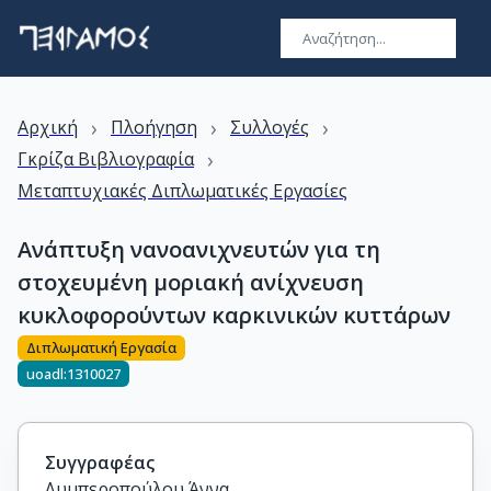
›
›
›
Αρχική
Πλοήγηση
Συλλογές
›
Γκρίζα Βιβλιογραφία
Μεταπτυχιακές Διπλωματικές Εργασίες
Ανάπτυξη νανοανιχνευτών για τη
στοχευμένη μοριακή ανίχνευση
κυκλοφορούντων καρκινικών κυττάρων
Διπλωματική Εργασία
uoadl:1310027
Συγγραφέας
Λυμπεροπούλου Άννα