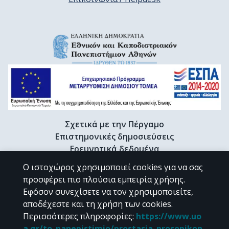
Σχετικά με την Πέργαμο
Επιστημονικές δημοσιεύσεις
Ερευνητικά δεδομένα
Διδακτορικές διατριβές & Γκρίζα βιβλιογραφία
Ο ιστοχώρος χρησιμοποιεί cookies για να σας
Προφίλ Ερευνητή
προσφέρει πιο πλούσια εμπειρία χρήσης.
Εφόσον συνεχίσετε να τον χρησιμοποιείτε,
αποδέχεστε και τη χρήση των cookies.
CC BY-NC 4.0
Περισσότερες πληροφορίες
:
https://www.uo
a.gr/to_panepistimio/prostasia_prosopikon_