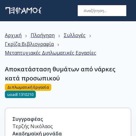
›
›
›
Αρχική
Πλοήγηση
Συλλογές
›
Γκρίζα Βιβλιογραφία
Μεταπτυχιακές Διπλωματικές Εργασίες
Αποκατάσταση θυμάτων από νάρκες
κατά προσωπικού
Διπλωματική Εργασία
uoadl:1310210
Συγγραφέας
Τερζής Νικόλαος
Ακαδημαϊκή μονάδα