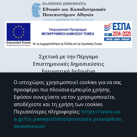
Σχετικά με την Πέργαμο
Επιστημονικές δημοσιεύσεις
Ερευνητικά δεδομένα
Διδακτορικές διατριβές & Γκρίζα βιβλιογραφία
Ο ιστοχώρος χρησιμοποιεί cookies για να σας
Προφίλ Ερευνητή
προσφέρει πιο πλούσια εμπειρία χρήσης.
Εφόσον συνεχίσετε να τον χρησιμοποιείτε,
αποδέχεστε και τη χρήση των cookies.
CC BY-NC 4.0
Περισσότερες πληροφορίες
:
https://www.uo
a.gr/to_panepistimio/prostasia_prosopikon_
Εκτός αν αναφέρεται διαφορετικά, το υλικό της "Περγάμου" διατίθεται
dedomenon/
υπό τους όρους της
CC BY-NC 4.0
άδειας Creative Commons
.