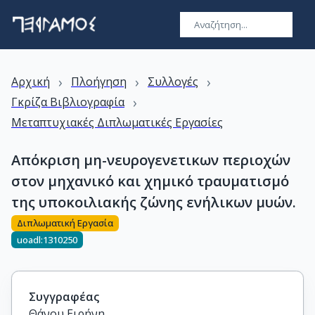
›
›
›
Αρχική
Πλοήγηση
Συλλογές
›
Γκρίζα Βιβλιογραφία
Μεταπτυχιακές Διπλωματικές Εργασίες
Απόκριση μη-νευρογενετικων περιοχών
στον μηχανικό και χημικό τραυματισμό
της υποκοιλιακής ζώνης ενήλικων μυών.
Διπλωματική Εργασία
uoadl:1310250
Συγγραφέας
Θάνου Ειρήνη