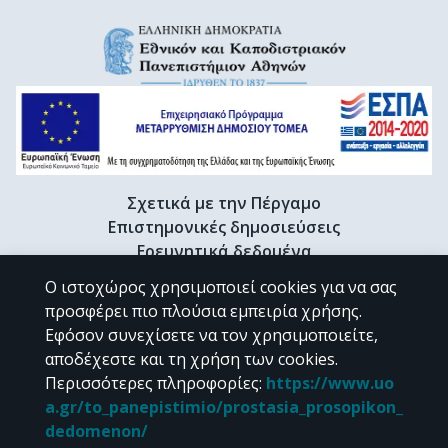
Σχετικά με την Πέργαμο
Επιστημονικές δημοσιεύσεις
Ερευνητικά δεδομένα
Διδακτορικές διατριβές & Γκρίζα βιβλιογραφία
Ο ιστοχώρος χρησιμοποιεί cookies για να σας
Προφίλ Ερευνητή
προσφέρει πιο πλούσια εμπειρία χρήσης.
Εφόσον συνεχίσετε να τον χρησιμοποιείτε,
αποδέχεστε και τη χρήση των cookies.
CC BY-NC 4.0
Περισσότερες πληροφορίες
:
https://www.uo
a.gr/to_panepistimio/prostasia_prosopikon_
Εκτός αν αναφέρεται διαφορετικά, το υλικό της "Περγάμου" διατίθεται
dedomenon/
υπό τους όρους της
CC BY-NC 4.0
άδειας Creative Commons
.