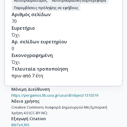
Αυτοτραυματισμός
Αυτοτραυματική συμπεριφορά
Παρεμβάσεις πρόληψης σε εφήβους
Αριθμός σελίδων
70
Ευρετήριο
Όχι
Αρ. σελίδων ευρετηρίου
0
Εικονογραφημένη
Όχι
Τελευταία τροποποίηση
πριν από 7 έτη
Μόνιμη Διεύθυνση
https://pergamos.lib.uoa.gr/uoa/dl/object/1310319
Άδεια χρήσης
Creative Commons Αναφορά Δημιουργού-Μη Εμπορική
Χρήση 4.0 (CC-BY-NC)
Εξαγωγή Citation
BibTeX,
RIS