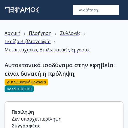
›
›
›
Αρχική
Πλοήγηση
Συλλογές
›
Γκρίζα Βιβλιογραφία
Μεταπτυχιακές Διπλωματικές Εργασίες
Αυτοκτονικά ισοδύναμα στην εφηβεία:
είναι δυνατή η πρόληψη;
Διπλωματική Εργασία
uoadl:1310319
Περίληψη
Δεν υπάρχει περίληψη
Συγγραφέας