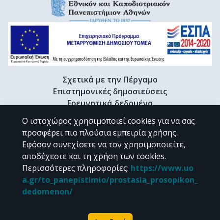
Σχετικά με την Πέργαμο
Επιστημονικές δημοσιεύσεις
Ερευνητικά δεδομένα
Διδακτορικές διατριβές & Γκρίζα βιβλιογραφία
Ο ιστοχώρος χρησιμοποιεί cookies για να σας
Προφίλ Ερευνητή
προσφέρει πιο πλούσια εμπειρία χρήσης.
Εφόσον συνεχίσετε να τον χρησιμοποιείτε,
αποδέχεστε και τη χρήση των cookies.
CC BY-NC 4.0
Περισσότερες πληροφορίες
:
https://www.uo
a.gr/to_panepistimio/prostasia_prosopikon_
Εκτός αν αναφέρεται διαφορετικά, το υλικό της "Περγάμου" διατίθεται
dedomenon/
υπό τους όρους της
CC BY-NC 4.0
άδειας Creative Commons
.
Powered by