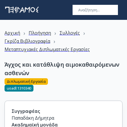
›
›
›
Αρχική
Πλοήγηση
Συλλογές
›
Γκρίζα Βιβλιογραφία
Μεταπτυχιακές Διπλωματικές Εργασίες
Άγχος και κατάθλιψη αιμοκαθαιρόμενων
ασθενών
Διπλωματική Εργασία
uoadl:1310340
Συγγραφέας
Παπαδάκη Δήμητρα
Ακαδημαϊκή μονάδα