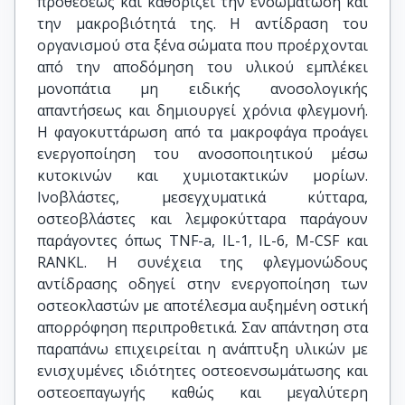
προθέσεως και καθορίζει την ενσωμάτωση και
την μακροβιότητά της. Η αντίδραση του
οργανισμού στα ξένα σώματα που προέρχονται
από την αποδόμηση του υλικού εμπλέκει
μονοπάτια μη ειδικής ανοσολογικής
απαντήσεως και δημιουργεί χρόνια φλεγμονή.
Η φαγοκυττάρωση από τα μακροφάγα προάγει
ενεργοποίηση του ανοσοποιητικού μέσω
κυτοκινών και χυμιοτακτικών μορίων.
Ινοβλάστες, μεσεγχυματικά κύτταρα,
οστεοβλάστες και λεμφοκύτταρα παράγουν
παράγοντες όπως TNF-a, IL-1, IL-6, M-CSF και
RANKL. Η συνέχεια της φλεγμονώδους
αντίδρασης οδηγεί στην ενεργοποίηση των
οστεοκλαστών με αποτέλεσμα αυξημένη οστική
απορρόφηση περιπροθετικά. Σαν απάντηση στα
παραπάνω επιχειρείται η ανάπτυξη υλικών με
ενισχυμένες ιδιότητες οστεοενσωμάτωσης και
οστεοεπαγωγής καθώς και μεγαλύτερη