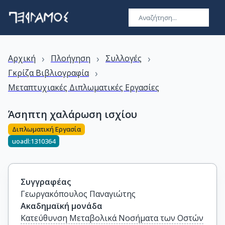
›
›
›
Αρχική
Πλοήγηση
Συλλογές
›
Γκρίζα Βιβλιογραφία
Μεταπτυχιακές Διπλωματικές Εργασίες
Άσηπτη χαλάρωση ισχίου
Διπλωματική Εργασία
uoadl:1310364
Συγγραφέας
Γεωργακόπουλος Παναγιώτης
Ακαδημαϊκή μονάδα
Κατεύθυνση Μεταβολικά Νοσήματα των Οστών