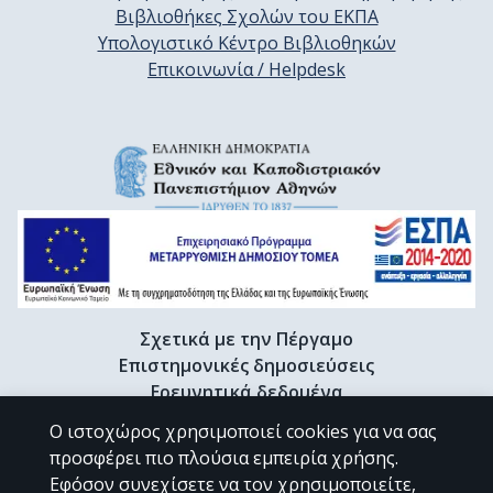
Βιβλιοθήκες Σχολών του ΕΚΠΑ
Υπολογιστικό Κέντρο Βιβλιοθηκών
Επικοινωνία / Helpdesk
Σχετικά με την Πέργαμο
Επιστημονικές δημοσιεύσεις
Ερευνητικά δεδομένα
Διδακτορικές διατριβές & Γκρίζα βιβλιογραφία
Ο ιστοχώρος χρησιμοποιεί cookies για να σας
Προφίλ Ερευνητή
προσφέρει πιο πλούσια εμπειρία χρήσης.
Εφόσον συνεχίσετε να τον χρησιμοποιείτε,