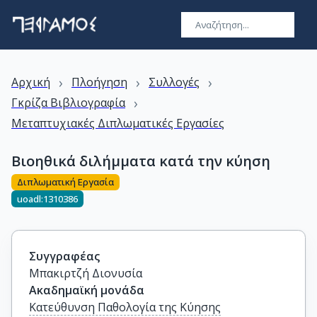
›
›
›
Αρχική
Πλοήγηση
Συλλογές
›
Γκρίζα Βιβλιογραφία
Μεταπτυχιακές Διπλωματικές Εργασίες
Βιοηθικά διλήμματα κατά την κύηση
Διπλωματική Εργασία
uoadl:1310386
Συγγραφέας
Μπακιρτζή Διονυσία
Ακαδημαϊκή μονάδα
Κατεύθυνση Παθολογία της Κύησης