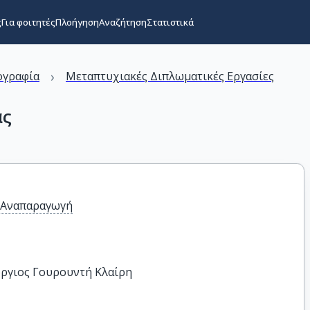
ς
Για φοιτητές
Πλοήγηση
Αναζήτηση
Στατιστικά
›
ογραφία
Μεταπτυχιακές Διπλωματικές Εργασίες
ας
α Αναπαραγωγή
ώργιος Γουρουντή Κλαίρη