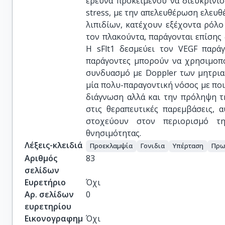
έρευνα προκειμένου να διευκρινισ
stress, με την απελευθέρωση ελευ
λιπιδίων, κατέχουν εξέχοντα ρόλο
τον πλακούντα, παράγονται επίσης δ
Η sFlt1 δεσμεύει τον VEGF παράγ
παράγοντες μπορούν να χρησιμοπο
συνδυασμό με Doppler των μητριαί
μία πολυ-παραγοντική νόσος με ποι
διάγνωση αλλά και την πρόληψη τ
στις θεραπευτικές παρεμβάσεις, 
στοχεύουν στον περιορισμό τη
θνησιμότητας.
Λέξεις-κλειδιά
Προεκλαμψία
Γονιδια
Υπέρταση
Πρω
Αριθμός
83
σελίδων
Ευρετήριο
Όχι
Αρ. σελίδων
0
ευρετηρίου
Εικονογραφημ
Όχι