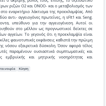
τεί ο ακριβής ρόλος τους. Επίσης, το οξειδωτικό
θέρων ριζών Ο2 και ONOO- και ο μεταβολισμός των
 στο εναρκτήριο λάκτισμα της προεκλαμψίας. Από
ύο αντι- αγγειογόνες πρωτεΐνες, η sFlt1 και Seng.
οντα, υπεύθυνο για την αγγειογένεση. Αυτοί οι
ιηθούν στο μέλλον ως προγνωστικοί δείκτες σε
ων αγγείων. Το γεγονός ότι η προεκλαμψία είναι
κίλες φαινοτυπικές εκφάνσεις καθιστά την πρώιμη
ης νόσου εξαιρετικά δύσκολη. Όσον αφορά τέλος
αυτές παραμένουν ουσιαστικά συμπτωματικές και
ς εμβρυϊκής και μητρικής νοσηρότητας και
τεινουρία
Κύηση