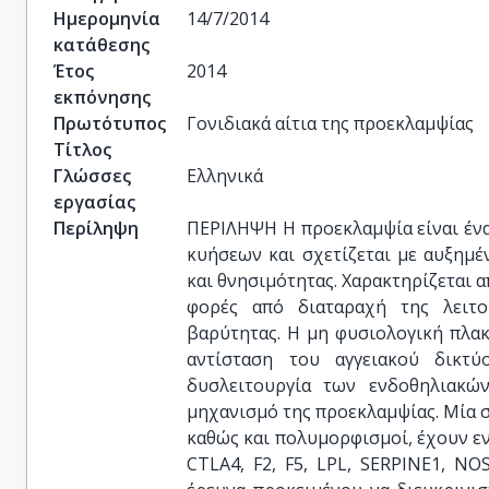
Ημερομηνία
14/7/2014
κατάθεσης
Έτος
2014
εκπόνησης
Πρωτότυπος
Γονιδιακά αίτια της προεκλαμψίας
Τίτλος
Γλώσσες
Ελληνικά
εργασίας
Περίληψη
ΠΕΡΙΛΗΨΗ Η προεκλαμψία είναι ένα
κυήσεων και σχετίζεται με αυξημ
και θνησιμότητας. Χαρακτηρίζεται 
φορές από διαταραχή της λειτο
βαρύτητας. Η μη φυσιολογική πλα
αντίσταση του αγγειακού δικτύ
δυσλειτουργία των ενδοθηλιακών
μηχανισμό της προεκλαμψίας. Μία σ
καθώς και πολυμορφισμοί, έχουν ενο
CTLA4, F2, F5, LPL, SERPINE1, NO