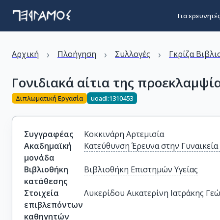
Για ερευνητέ
›
›
›
Αρχική
Πλοήγηση
Συλλογές
Γκρίζα Βιβλι
Γονιδιακά αίτια της προεκλαμψί
Διπλωματική Εργασία
uoadl:1310453
Συγγραφέας
Κοκκινάρη Αρτεμισία
Ακαδημαϊκή
Κατεύθυνση Έρευνα στην Γυναικεί
μονάδα
Βιβλιοθήκη
Βιβλιοθήκη Επιστημών Υγείας
κατάθεσης
Στοιχεία
Λυκερίδου Αικατερίνη Ιατράκης Γε
επιβλεπόντων
καθηγητών