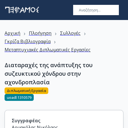
›
›
›
Αρχική
Πλοήγηση
Συλλογές
›
Γκρίζα Βιβλιογραφία
Μεταπτυχιακές Διπλωματικές Εργασίες
Διαταραχές της ανάπτυξης του
συζευκτικού χόνδρου στην
αχονδροπλασία
Διπλωματική Εργασία
uoadl:1310579
Συγγραφέας
Αρμακόλας Νικόλαος