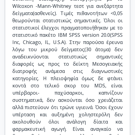
Wilcoxon -Mann-Whitney τεστ για ανεξάρτητα
δείγματα(ασθενείς). Τιμές πιθανοτήτων <0,05
θεωρούνται στατιστικώς σημαντικές. Όλοι οι
στατιστικοί έλεγχοι πραγματοποιήθηκαν με το
στατιστικό πακέτο IBM SPSS version 20.0(SPSS
Inc, Chicago, IL, U.S.A). Στην παρούσα έρευνα
λόγω του μικρού δείγματος(30 άτομα) δεν
αναδεικνύονται στατιστικώς σημαντικές
διαφορές ως προς το δείκτη Μεσογειακής
διατροφής ανάμεσα στις διαγνωστικές
κατηγορίες. Η πλειοψηφία όμως δε φτάνει
κοντά στο τελικό σκορ του MDS, είναι
υπέρβαροι- παχύσαρκοι, καπνίζουν
συστηματικά, δεν ασκούνται όσο χρειάζεται
αλλά πιστεύουν ότι τρώνε υγιεινά. Όσοι έχουν
υπέρταση και αυξημένη χοληστερόλη δεν
ακολουθούν όλοι ανάλογη δίαιτα και
φαρμακευτική αγωγή. Είναι αναγκαίο να