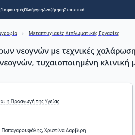
ς
Για φοιτητές
Πλοήγηση
Αναζήτηση
Στατιστικά
›
ογραφία
Μεταπτυχιακές Διπλωματικές Εργασίες
ωρων νεογνών με τεχνικές χαλάρωσ
 νεογνών, τυχαιοποιημένη κλινική 
αι η Προαγωγή της Υγείας
 Παπαγαρουφάλης, Χριστίνα Δαρβίρη