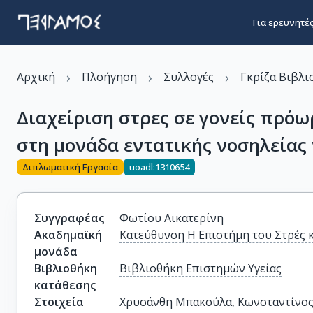
Για ερευνητέ
›
›
›
Αρχική
Πλοήγηση
Συλλογές
Γκρίζα Βιβλι
Διαχείριση στρες σε γονείς πρό
στη μονάδα εντατικής νοσηλείας
Διπλωματική Εργασία
uoadl:1310654
Συγγραφέας
Φωτίου Αικατερίνη
Ακαδημαϊκή
Κατεύθυνση Η Επιστήμη του Στρές κ
μονάδα
Βιβλιοθήκη
Βιβλιοθήκη Επιστημών Υγείας
κατάθεσης
Στοιχεία
Χρυσάνθη Μπακούλα, Κωνσταντίνος