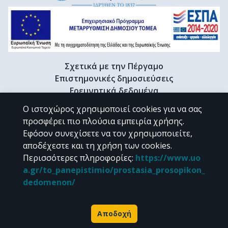
Σχετικά με την Πέργαμο
Επιστημονικές δημοσιεύσεις
Ερευνητικά δεδομένα
Διδακτορικές διατριβές & Γκρίζα βιβλιογραφία
Ο ιστοχώρος χρησιμοποιεί cookies για να σας
Προφίλ Ερευνητή
προσφέρει πιο πλούσια εμπειρία χρήσης.
Εφόσον συνεχίσετε να τον χρησιμοποιείτε,
αποδέχεστε και τη χρήση των cookies.
CC BY-NC 4.0
Περισσότερες πληροφορίες
:
https://www.uo
a.gr/to_panepistimio/prostasia_prosopikon_
Εκτός αν αναφέρεται διαφορετικά, το υλικό της "Περγάμου" διατίθεται
dedomenon/
υπό τους όρους της
CC BY-NC 4.0
άδειας Creative Commons
.
Powered by
Αποδοχή