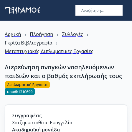
›
›
›
Αρχική
Πλοήγηση
Συλλογές
›
Γκρίζα Βιβλιογραφία
Μεταπτυχιακές Διπλωματικές Εργασίες
Διερεύνηση αναγκών νοσηλευόμενων
παιδιών και ο βαθμός εκπλήρωσής τους
Διπλωματική Εργασία
uoadl:1310699
Συγγραφέας
Χατζηευσταθίου Ευαγγελία
Ακαδημαϊκή μονάδα