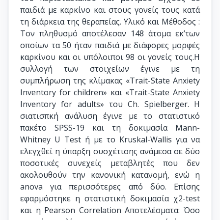
παιδιά με καρκίνο και στους γονείς τους κατά
τη διάρκεια της θεραπείας. Υλικό και Μέθοδος :
Τον πληθυσμό αποτέλεσαν 148 άτομα εκ’των
οποίων τα 50 ήταν παιδιά με διάφορες μορφές
καρκίνου και οι υπόλοιποι 98 οι γονείς τους.Η
συλλογή των στοιχείων έγινε με τη
συμπλήρωση της κλίμακας «Trait-State Anxiety
Inventory for children» και «Trait-State Anxiety
Inventory for adults» του Ch. Spielberger. Η
σιατισπκή ανάλυση έγινε με το στατιστικό
πακέτο SPSS-19 και τη δοκιμασία Mann-
Whitney U Test ή με το Kruskal-Wallis για να
ελεγχθεί η ύπαρξη συσχέτισης ανάμεσα σε δύο
ποσοτικές συνεχείς μεταβλητές που δεν
ακολουθούν την κανονική κατανομή, ενώ η
anova για περισσότερες από δύο. Επίσης
εφαρμόστηκε η στατιστική δοκιμασία χ2-test
και η Pearson Correlation Αποτελέσματα: Όσο