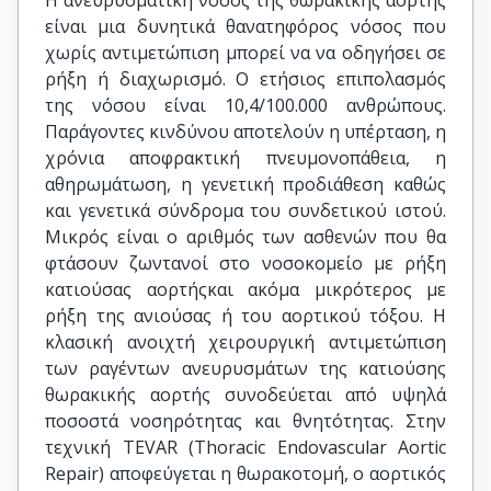
Η ανευρυσματική νόσος της θωρακικής αορτής
είναι μια δυνητικά θανατηφόρος νόσος που
χωρίς αντιμετώπιση μπορεί να να οδηγήσει σε
ρήξη ή διαχωρισμό. Ο ετήσιος επιπολασμός
της νόσου είναι 10,4/100.000 ανθρώπους.
Παράγοντες κινδύνου αποτελούν η υπέρταση, η
χρόνια αποφρακτική πνευμονοπάθεια, η
αθηρωμάτωση, η γενετική προδιάθεση καθώς
και γενετικά σύνδρομα του συνδετικού ιστού.
Μικρός είναι ο αριθμός των ασθενών που θα
φτάσουν ζωντανοί στο νοσοκομείο με ρήξη
κατιούσας αορτήςκαι ακόμα μικρότερος με
ρήξη της ανιούσας ή του αορτικού τόξου. Η
κλασική ανοιχτή χειρουργική αντιμετώπιση
των ραγέντων ανευρυσμάτων της κατιούσης
θωρακικής αορτής συνοδεύεται από υψηλά
ποσοστά νοσηρότητας και θνητότητας. Στην
τεχνική TEVAR (Thoracic Endovascular Aortic
Repair) αποφεύγεται η θωρακοτομή, ο αορτικός