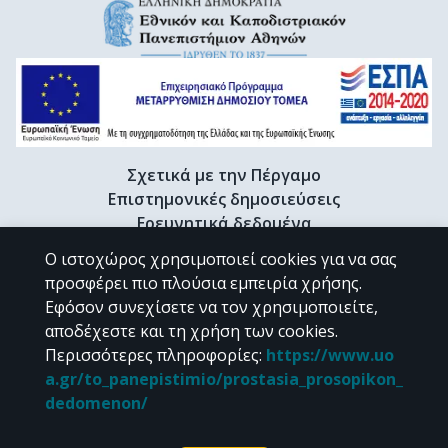
Σχετικά με την Πέργαμο
Επιστημονικές δημοσιεύσεις
Ερευνητικά δεδομένα
Διδακτορικές διατριβές & Γκρίζα βιβλιογραφία
Ο ιστοχώρος χρησιμοποιεί cookies για να σας
Προφίλ Ερευνητή
προσφέρει πιο πλούσια εμπειρία χρήσης.
Εφόσον συνεχίσετε να τον χρησιμοποιείτε,
αποδέχεστε και τη χρήση των cookies.
CC BY-NC 4.0
Περισσότερες πληροφορίες
:
https://www.uo
a.gr/to_panepistimio/prostasia_prosopikon_
Εκτός αν αναφέρεται διαφορετικά, το υλικό της "Περγάμου" διατίθεται
dedomenon/
υπό τους όρους της
CC BY-NC 4.0
άδειας Creative Commons
.