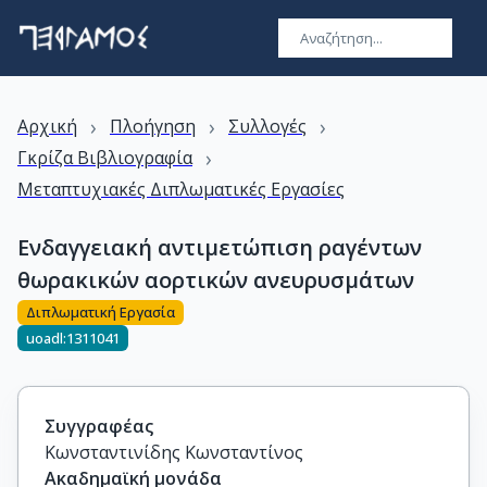
›
›
›
Αρχική
Πλοήγηση
Συλλογές
›
Γκρίζα Βιβλιογραφία
Μεταπτυχιακές Διπλωματικές Εργασίες
Ενδαγγειακή αντιμετώπιση ραγέντων
θωρακικών αορτικών ανευρυσμάτων
Διπλωματική Εργασία
uoadl:1311041
Συγγραφέας
Κωνσταντινίδης Κωνσταντίνος
Ακαδημαϊκή μονάδα