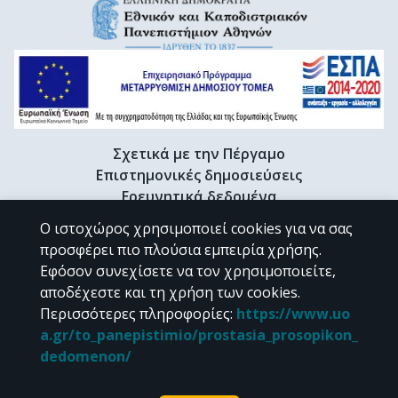
Σχετικά με την Πέργαμο
Επιστημονικές δημοσιεύσεις
Ερευνητικά δεδομένα
Διδακτορικές διατριβές & Γκρίζα βιβλιογραφία
Ο ιστοχώρος χρησιμοποιεί cookies για να σας
Προφίλ Ερευνητή
προσφέρει πιο πλούσια εμπειρία χρήσης.
Εφόσον συνεχίσετε να τον χρησιμοποιείτε,
αποδέχεστε και τη χρήση των cookies.
CC BY-NC 4.0
Περισσότερες πληροφορίες
:
https://www.uo
a.gr/to_panepistimio/prostasia_prosopikon_
Εκτός αν αναφέρεται διαφορετικά, το υλικό της "Περγάμου" διατίθεται
dedomenon/
υπό τους όρους της
CC BY-NC 4.0
άδειας Creative Commons
.