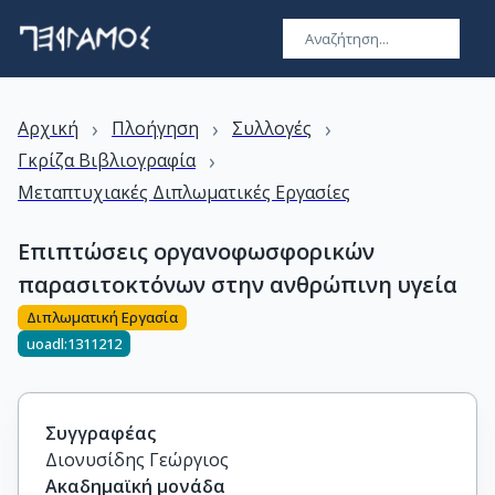
›
›
›
Αρχική
Πλοήγηση
Συλλογές
›
Γκρίζα Βιβλιογραφία
Μεταπτυχιακές Διπλωματικές Εργασίες
Επιπτώσεις οργανοφωσφορικών
παρασιτοκτόνων στην ανθρώπινη υγεία
Διπλωματική Εργασία
uoadl:1311212
Συγγραφέας
Διονυσίδης Γεώργιος
Ακαδημαϊκή μονάδα