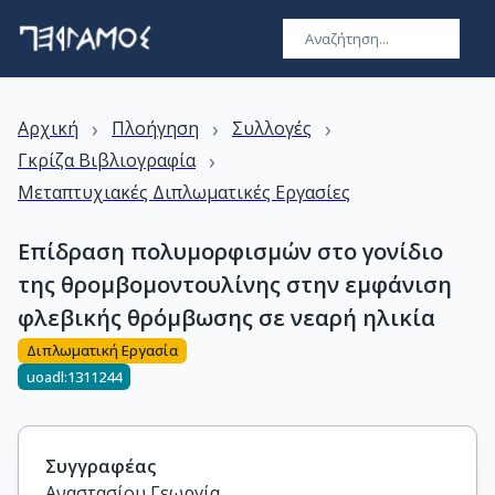
›
›
›
Αρχική
Πλοήγηση
Συλλογές
›
Γκρίζα Βιβλιογραφία
Μεταπτυχιακές Διπλωματικές Εργασίες
Επίδραση πολυμορφισμών στο γονίδιο
της θρομβομοντουλίνης στην εμφάνιση
φλεβικής θρόμβωσης σε νεαρή ηλικία
Διπλωματική Εργασία
uoadl:1311244
Συγγραφέας
Αναστασίου Γεωργία