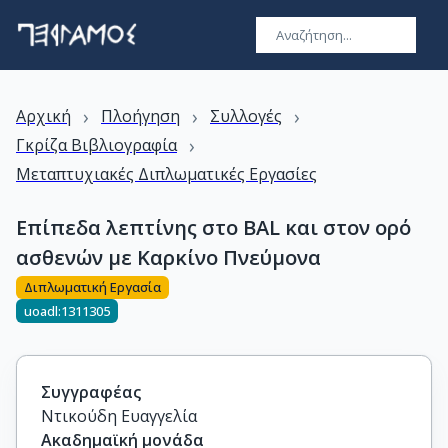
›
›
›
Αρχική
Πλοήγηση
Συλλογές
›
Γκρίζα Βιβλιογραφία
Μεταπτυχιακές Διπλωματικές Εργασίες
Επίπεδα λεπτίνης στο BAL και στον ορό
ασθενών με Καρκίνο Πνεύμονα
Διπλωματική Εργασία
uoadl:1311305
Συγγραφέας
Ντικούδη Ευαγγελία
Ακαδημαϊκή μονάδα