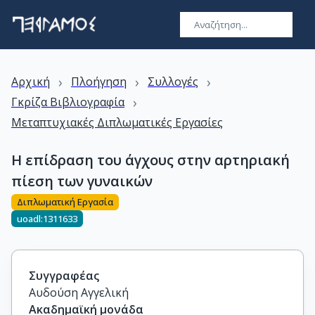
›
›
›
Αρχική
Πλοήγηση
Συλλογές
›
Γκρίζα Βιβλιογραφία
Μεταπτυχιακές Διπλωματικές Εργασίες
Η επίδραση του άγχους στην αρτηριακή
πίεση των γυναικών
Διπλωματική Εργασία
uoadl:1311633
Συγγραφέας
Αυδούση Αγγελική
Ακαδημαϊκή μονάδα