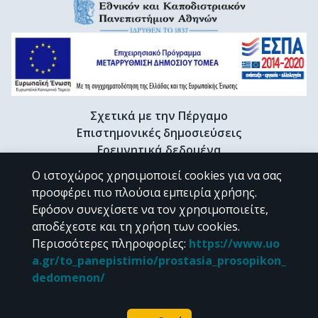
Σχετικά με την Πέργαμο
Επιστημονικές δημοσιεύσεις
Ερευνητικά δεδομένα
Διδακτορικές διατριβές & Γκρίζα βιβλιογραφία
Ο ιστοχώρος χρησιμοποιεί cookies για να σας
Προφίλ Ερευνητή
προσφέρει πιο πλούσια εμπειρία χρήσης.
Εφόσον συνεχίσετε να τον χρησιμοποιείτε,
αποδέχεστε και τη χρήση των cookies.
CC BY-NC 4.0
Περισσότερες πληροφορίες
:
https://www.uo
a.gr/to_panepistimio/prostasia_prosopikon_
Εκτός αν αναφέρεται διαφορετικά, το υλικό της "Περγάμου" διατίθεται
dedomenon/
υπό τους όρους της
CC BY-NC 4.0
άδειας Creative Commons
.
Powered by