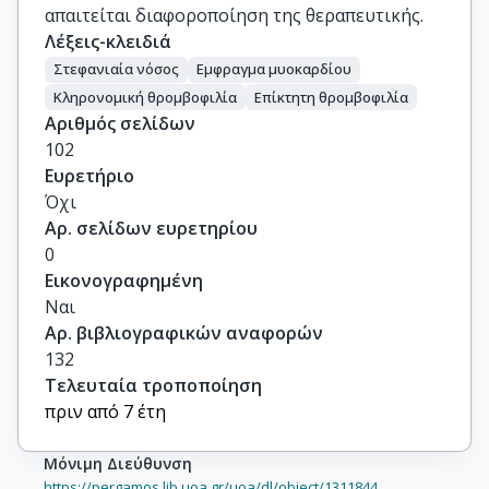
απαιτείται διαφοροποίηση της θεραπευτικής.
Λέξεις-κλειδιά
Στεφανιαία νόσος
Εμφραγμα μυοκαρδίου
Κληρονομική θρομβοφιλία
Επίκτητη θρομβοφιλία
Αριθμός σελίδων
102
Ευρετήριο
Όχι
Αρ. σελίδων ευρετηρίου
0
Εικονογραφημένη
Ναι
Αρ. βιβλιογραφικών αναφορών
132
Τελευταία τροποποίηση
πριν από 7 έτη
Μόνιμη Διεύθυνση
https://pergamos.lib.uoa.gr/uoa/dl/object/1311844