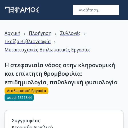
›
›
›
Αρχική
Πλοήγηση
Συλλογές
›
Γκρίζα Βιβλιογραφία
Μεταπτυχιακές Διπλωματικές Εργασίες
Η στεφανιαία νόσος στην κληρονομική
και επίκτητη θρομβοφιλία:
επιδημιολογία, παθολογική φυσιολογία
Διπλωματική Εργασία
uoadl:1311844
Συγγραφέας
Κεραμίδα Αγγελική