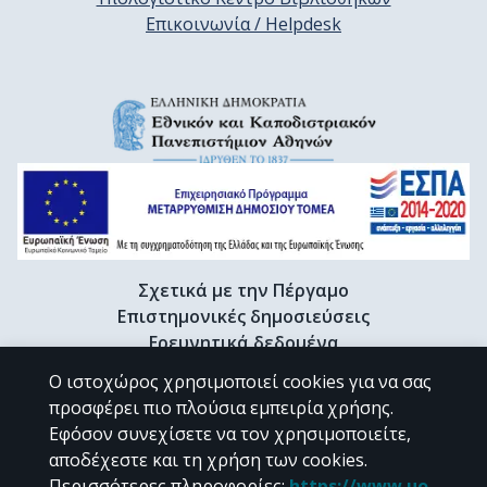
Επικοινωνία / Helpdesk
Σχετικά με την Πέργαμο
Επιστημονικές δημοσιεύσεις
Ερευνητικά δεδομένα
Διδακτορικές διατριβές & Γκρίζα βιβλιογραφία
Ο ιστοχώρος χρησιμοποιεί cookies για να σας
Προφίλ Ερευνητή
προσφέρει πιο πλούσια εμπειρία χρήσης.
Εφόσον συνεχίσετε να τον χρησιμοποιείτε,
αποδέχεστε και τη χρήση των cookies.
CC BY-NC 4.0
Περισσότερες πληροφορίες
:
https://www.uo