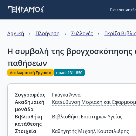
Για ερευνητέ
›
›
›
Αρχική
Πλοήγηση
Συλλογές
Γκρίζα Βιβλι
Η συμβολή της βρογχοσκόπησης 
παθήσεων
Διπλωματική Εργασία
uoadl:1311850
Συγγραφέας
Γκάγκα Άννα
Ακαδημαϊκή
Κατεύθυνση Μοριακή και Εφαρμοσμ
μονάδα
Βιβλιοθήκη
Βιβλιοθήκη Επιστημών Υγείας
κατάθεσης
Στοιχεία
Καθηγητής Μιχαήλ Κουτσιλιέρης