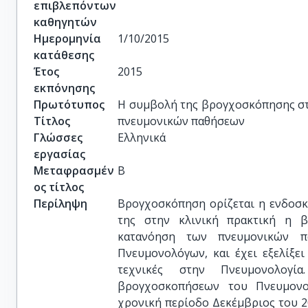
επιβλεπόντων
καθηγητών
Ημερομηνία
1/10/2015
κατάθεσης
Έτος
2015
εκπόνησης
Πρωτότυπος
Η συμβολή της βρογχοσκόπησης στ
Τίτλος
πνευμονικών παθήσεων
Γλώσσες
Ελληνικά
εργασίας
Μεταφρασμέν
Β
ος τίτλος
Περίληψη
Bρογχοσκόπηση ορίζεται η ενδοσκ
της στην κλινική πρακτική η β
κατανόηση των πνευμονικών π
Πνευμονολόγων, και έχει εξελίξε
τεχνικές στην Πνευμονολογί
βρογχοσκοπήσεων του Πνευμονο
χρονική περίοδο Δεκέμβριος του 2