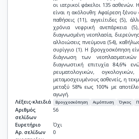
οι ιατρικοί φάκελοι 135 ασθενών.
είναι η ακόλουθη: Αφαίρεση ξένου 
παθήσεις (11), αγγειίτιδες (5), 
χρόνια νεφρική ανεπάρκεια (5)
διαγνωσμένη νεοπλασία, διερεύνησ
αλλοιώσεις πνεύμονα (54), καθήλω
συρίγγιο (1). Η βρογχοσκόπηση είν
διάγνωση των νεοπλασματικών
διαγνωστική επιτυχία 84,6% εν
ρευματολογικών, ογκολογικώ
μεταμοσχευμένους ασθενείς, η τεκ
μεταξύ 58% εως 100% με αποτέλε
αγωγή.
Λέξεις-κλειδιά
Βρογχοσκόπηση
Αιμόπτυση
Όγκος
Π
Αριθμός
56
σελίδων
Ευρετήριο
Όχι
Αρ. σελίδων
0