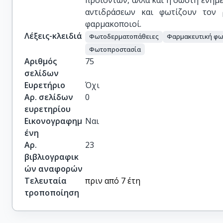
προϊόντων, αλλά και η σωστή ενη
αντιδράσεων και φωτίζουν τον 
φαρμακοποιοί.
Λέξεις-κλειδιά
Φωτοδερματοπάθειες
Φαρμακευτική φω
Φωτοπροστασία
Αριθμός
75
σελίδων
Ευρετήριο
Όχι
Αρ. σελίδων
0
ευρετηρίου
Εικονογραφημ
Ναι
ένη
Αρ.
23
βιβλιογραφικ
ών αναφορών
Τελευταία
πριν από 7 έτη
τροποποίηση