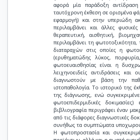
αφορά μία παράδοξη αντίδραση
ταυτόχρονη έκθεση σε ορισμένα φάρ
εφαρμογή) και στην υπεριώδη α
περιλαμβάνει και άλλες φυσικέ
θεραπευτική, αισθητική, βιομηχ
περιλαμβάνει τη φωτοτοξικότητα,
διαταραχών στις οποίες η φωτο
(ερυθηματώδης λύκος, πορφυρία,
φωτοευαισθησίας είναι η δυσχρ
λειχηνοειδείς αντιδράσεις και ο
διαγνωστούν με βάση την παθο
ιστοπαθολογία. Το ιστορικό της έκ
της διάγνωσης, ενώ συγκεκριμένε
φωτοεπιδερμιδικές δοκιμασίες)
βιβλιογραφία περιγράφει έναν μα
από τις διάφορες διαγνωστικές δο
συνήθως τα συμπτώματα υποχωρούν
Η φωτοπροστασία και συγκεκριμ