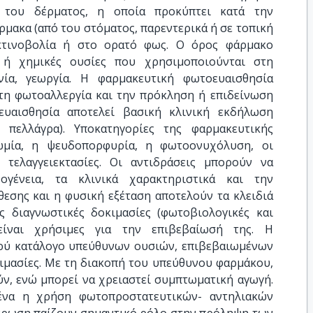
 του δέρματος, η οποία προκύπτει κατά την
μακα (από του στόματος, παρεντερικά ή σε τοπική
κτινοβολία ή στο ορατό φως. Ο όρος φάρμακο
ς ή χημικές ουσίες που χρησιμοποιούνται στη
ανία, γεωργία. Η φαρμακευτική φωτοευαισθησία
 τη φωτοαλλεργία και την πρόκληση ή επιδείνωση
ευαισθησία αποτελεί βασική κλινική εκδήλωση
 πελλάγρα). Υποκατηγορίες της φαρμακευτικής
ωμία, η ψευδοπορφυρία, η φωτοονυχόλυση, οι
ι τελαγγειεκτασίες. Οι αντιδράσεις μπορούν να
γένεια, τα κλινικά χαρακτηριστικά και την
θεσης και η φυσική εξέταση αποτελούν τα κλειδιά
ς διαγνωστικές δοκιμασίες (φωτοβιολογικές και
 είναι χρήσιμες για την επιβεβαίωσή της. Η
κρύ κατάλογο υπεύθυνων ουσιών, επιβεβαιωμένων
κιμασίες. Με τη διακοπή του υπεύθυνου φαρμάκου,
, ενώ μπορεί να χρειαστεί συμπτωματική αγωγή.
ένα η χρήση φωτοπροστατευτικών- αντηλιακών