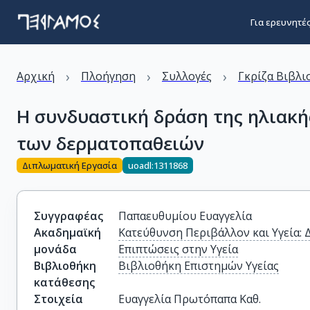
Για ερευνητέ
›
›
›
Αρχική
Πλοήγηση
Συλλογές
Γκρίζα Βιβλι
Η συνδυαστική δράση της ηλιακή
των δερματοπαθειών
Διπλωματική Εργασία
uoadl:1311868
Συγγραφέας
Παπαευθυμίου Ευαγγελία
Ακαδημαϊκή
Κατεύθυνση Περιβάλλον και Υγεία:
μονάδα
Επιπτώσεις στην Υγεία
Βιβλιοθήκη
Βιβλιοθήκη Επιστημών Υγείας
κατάθεσης
Στοιχεία
Ευαγγελία Πρωτόπαπα Καθ.