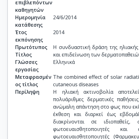
επιβλεπόντων
καθηγητών
Ημερομηνία
24/6/2014
κατάθεσης
Έτος
2014
εκπόνησης
Πρωτότυπος
Η συνδυαστική δράση της ηλιακής
Τίτλος
και επιδείνωση των δερματοπαθειώ
Γλώσσες
Ελληνικά
εργασίας
Μεταφρασμέν
The combined effect of solar radiat
ος τίτλος
cutaneous diseases
Περίληψη
Η ηλιακή ακτινοβολία αποτελε
πολυάριθμες δερματικές παθήσει
ανώμαλη απάντηση στο φως που εκ
έκθεση και διαρκεί έως εβδομά
διακρίνονται σε ιδιοπαθείς,
φωτοευαισθητοποιητές και
φωτοευαισθητοποιητές (Φαρμακευ