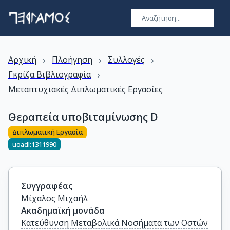
›
›
›
Αρχική
Πλοήγηση
Συλλογές
›
Γκρίζα Βιβλιογραφία
Μεταπτυχιακές Διπλωματικές Εργασίες
Θεραπεία υποβιταμίνωσης D
Διπλωματική Εργασία
uoadl:1311990
Συγγραφέας
Μίχαλος Μιχαήλ
Ακαδημαϊκή μονάδα
Κατεύθυνση Μεταβολικά Νοσήματα των Οστών