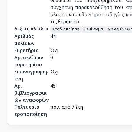
θεραπεία του προχωρημένου καρ
σύγχρονη παρακολούθηση του καρ
όλες οι κατευθυντήριες οδηγίες κ
τις θεραπείες.
Λέξεις-κλειδιά
Σταδιοποίηση
Σεμίνωμα
Μη σεμίνωμ
Αριθμός
44
σελίδων
Ευρετήριο
Όχι
Αρ. σελίδων
0
ευρετηρίου
Εικονογραφημ
Όχι
ένη
Αρ.
45
βιβλιογραφικ
ών αναφορών
Τελευταία
πριν από 7 έτη
τροποποίηση