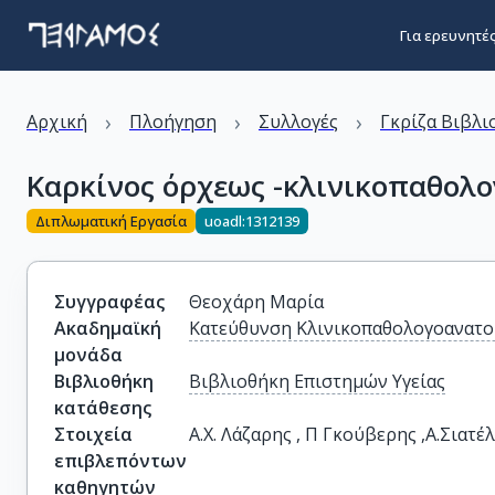
Για ερευνητέ
›
›
›
Αρχική
Πλοήγηση
Συλλογές
Γκρίζα Βιβλι
Καρκίνος όρχεως -κλινικοπαθολ
Διπλωματική Εργασία
uoadl:1312139
Συγγραφέας
Θεοχάρη Μαρία
Ακαδημαϊκή
Κατεύθυνση Κλινικοπαθολογοανατο
μονάδα
Βιβλιοθήκη
Βιβλιοθήκη Επιστημών Υγείας
κατάθεσης
Στοιχεία
Α.Χ. Λάζαρης , Π Γκούβερης ,Α.Σιατέ
επιβλεπόντων
καθηγητών