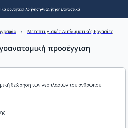
ς
Για φοιτητές
Πλοήγηση
Αναζήτηση
Στατιστικά
›
ογραφία
Μεταπτυχιακές Διπλωματικές Εργασίες
ογοανατομική προσέγγιση
μική θεώρηση των νεοπλασιών του ανθρώπου
λης