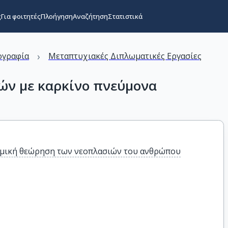
ς
Για φοιτητές
Πλοήγηση
Αναζήτηση
Στατιστικά
›
ογραφία
Μεταπτυχιακές Διπλωματικές Εργασίες
ών με καρκίνο πνεύμονα
μική θεώρηση των νεοπλασιών του ανθρώπου