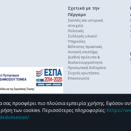
Σχετικά με την
Πέργαμο
Σκοπός και ιστορικά
στοιχεία
Πολιτικές
Συλλογές υλικού
Υπηρεσίες
Βέλτιστες πρακτικές
Ανοικτή επιστήμη
Διεθνή πρότυπα &
διαλειτουργικότητα
Προσωπικά δεδομένα
Συχνές ερωτήσεις
Επικοινωνία
α σας προσφέρει πιο πλούσια εμπειρία χρήσης. Εφόσον συ
χρήση των cookies.
Περισσότερες πληροφορίες
:
https://w
n_dedomenon/
υπό τους όρους της
CC BY-NC 4.0
άδειας Creative Commons
.