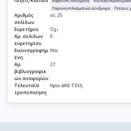
Λέξεις-κλειδιά
Καρκίνος πνευμονα
Κλινική συμπτωματ
Παρανεοπλασματικά σύνδρομα
Πιέσεις
Αριθμός
vii, 25
σελίδων
Ευρετήριο
Όχι
Αρ. σελίδων
0
ευρετηρίου
Εικονογραφημ
Ναι
ένη
Αρ.
27
βιβλιογραφικ
ών αναφορών
Τελευταία
πριν από 7 έτη
τροποποίηση