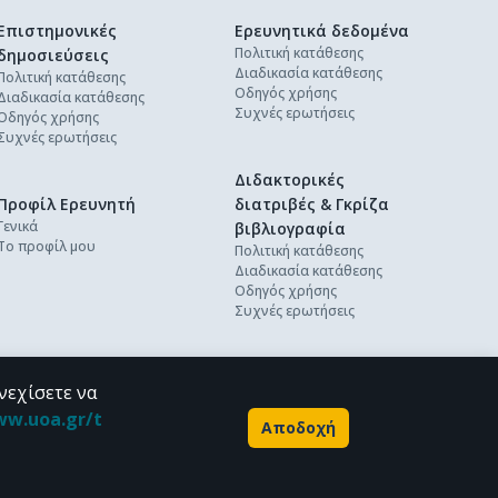
Επιστημονικές
Ερευνητικά δεδομένα
Πολιτική κατάθεσης
δημοσιεύσεις
Διαδικασία κατάθεσης
Πολιτική κατάθεσης
Οδηγός χρήσης
Διαδικασία κατάθεσης
Συχνές ερωτήσεις
Οδηγός χρήσης
Συχνές ερωτήσεις
Διδακτορικές
Προφίλ Ερευνητή
διατριβές & Γκρίζα
Γενικά
βιβλιογραφία
Το προφίλ μου
Πολιτική κατάθεσης
Διαδικασία κατάθεσης
Οδηγός χρήσης
Συχνές ερωτήσεις
νεχίσετε να
ww.uoa.gr/t
Αποδοχή
Powered by