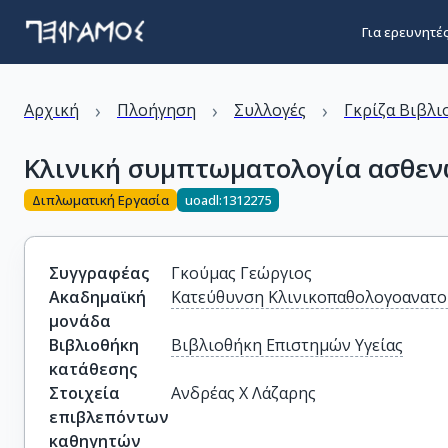
Για ερευνητέ
›
›
›
Αρχική
Πλοήγηση
Συλλογές
Γκρίζα Βιβλι
Κλινική συμπτωματολογία ασθεν
Διπλωματική Εργασία
uoadl:1312275
Συγγραφέας
Γκούμας Γεώργιος
Ακαδημαϊκή
Κατεύθυνση Κλινικοπαθολογοανατο
μονάδα
Βιβλιοθήκη
Βιβλιοθήκη Επιστημών Υγείας
κατάθεσης
Στοιχεία
Ανδρέας Χ Λάζαρης
επιβλεπόντων
καθηγητών