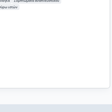
ολογία
Συμπτώματα αναπνευστικού
 γύρω ιστών