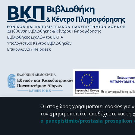
Διεύθυνση Βιβλιοθήκης & Κέντρου Πληροφόρησης
Βιβλιοθήκες Σχολών του ΕΚΠΑ
Υπολογιστικό Κέντρο Βιβλιοθηκών
Επικοινωνία / Helpdesk
Ο ιστοχώρος χρησιμοποιεί cookies για ν
τον χρησιμοποιείτε, αποδέχεστε και τη 
CC BY-NC 4.0
o_panepistimio/prostasia_prosopiko
Εκτός αν αναφέρεται διαφορετικά, το υλικό της "Περγάμου" διατίθεται 