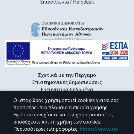
Επικοινωνία / Helpdesk
Σχετικά με την Πέργαμο
Επιστημονικές δημοσιεύσεις
Ερευνητικά δεδομένα
Διδακτορικές διατριβές & Γκρίζα βιβλιογραφία
Ο ιστοχώρος χρησιμοποιεί cookies για να σας
Προφίλ Ερευνητή
προσφέρει πιο πλούσια εμπειρία χρήσης.
Εφόσον συνεχίσετε να τον χρησιμοποιείτε,
αποδέχεστε και τη χρήση των cookies.
CC BY-NC 4.0
Περισσότερες πληροφορίες
:
https://www.uo