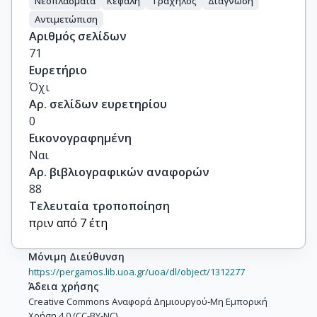
Νεοπλάσματα
Κεφαλή
Τράχηλος
Διάγνωση
Αντιμετώπιση
Αριθμός σελίδων
71
Ευρετήριο
Όχι
Αρ. σελίδων ευρετηρίου
0
Εικονογραφημένη
Ναι
Αρ. βιβλιογραφικών αναφορών
88
Τελευταία τροποποίηση
πριν από 7 έτη
Μόνιμη Διεύθυνση
https://pergamos.lib.uoa.gr/uoa/dl/object/1312277
Άδεια χρήσης
Creative Commons Αναφορά Δημιουργού-Μη Εμπορική
Χρήση 4.0 (CC-BY-NC)