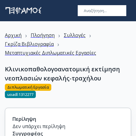
›
›
›
Αρχική
Πλοήγηση
Συλλογές
›
Γκρίζα Βιβλιογραφία
Μεταπτυχιακές Διπλωματικές Εργασίες
Κλινικοπαθολογοανατομική εκτίμηση
νεοπλασιών κεφαλής-τραχήλου
Διπλωματική Εργασία
uoadl:1312277
Περίληψη
Δεν υπάρχει περίληψη
Συγγραφέας