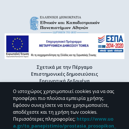
Σχετικά με την Πέργαμο
Επιστημονικές δημοσιεύσεις
Ερευνητικά δεδομένα
Διδακτορικές διατριβές & Γκρίζα βιβλιογραφία
Ο ιστοχώρος χρησιμοποιεί cookies για να σας
Προφίλ Ερευνητή
προσφέρει πιο πλούσια εμπειρία χρήσης.
Εφόσον συνεχίσετε να τον χρησιμοποιείτε,
αποδέχεστε και τη χρήση των cookies.
CC BY-NC 4.0
Περισσότερες πληροφορίες
:
https://www.uo
a.gr/to_panepistimio/prostasia_prosopikon_