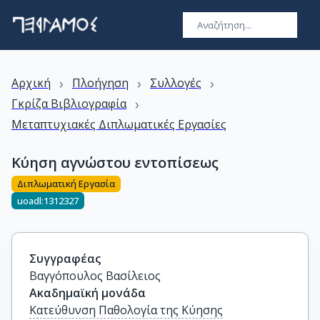
›
›
›
Αρχική
Πλοήγηση
Συλλογές
›
Γκρίζα Βιβλιογραφία
Μεταπτυχιακές Διπλωματικές Εργασίες
Κύηση αγνώστου εντοπίσεως
Διπλωματική Εργασία
uoadl:1312327
Συγγραφέας
Βαγγόπουλος Βασίλειος
Ακαδημαϊκή μονάδα
Κατεύθυνση Παθολογία της Κύησης