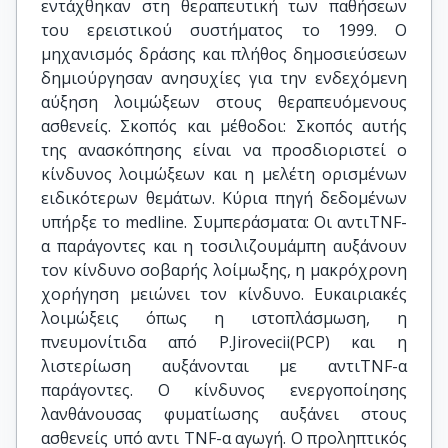
εντάχθηκαν στη θεραπευτική των παθήσεων
του ερειστικού συστήματος το 1999. Ο
μηχανισμός δράσης και πλήθος δημοσιεύσεων
δημιούργησαν ανησυχίες για την ενδεχόμενη
αύξηση λοιμώξεων στους θεραπευόμενους
ασθενείς. Σκοπός και μέθοδοι: Σκοπός αυτής
της ανασκόπησης είναι να προσδιοριστεί ο
κίνδυνος λοιμώξεων και η μελέτη ορισμένων
ειδικότερων θεμάτων. Κύρια πηγή δεδομένων
υπήρξε το medline. Συμπεράσματα: Οι αντιTNF-
α παράγοντες και η τοσιλιζουμάμπη αυξάνουν
τον κίνδυνο σοβαρής λοίμωξης, η μακρόχρονη
χορήγηση μειώνει τον κίνδυνο. Ευκαιριακές
λοιμώξεις όπως η ιστοπλάσμωση, η
πνευμονίτιδα από P.Jirovecii(PCP) και η
λιστερίωση αυξάνονται με αντιTNF-α
παράγοντες. Ο κίνδυνος ενεργοποίησης
λανθάνουσας φυματίωσης αυξάνει στους
ασθενείς υπό αντι ΤΝF-α αγωγή. Ο προληπτικός