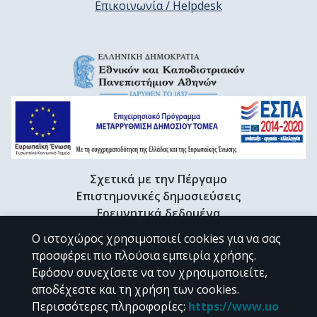
Επικοινωνία / Helpdesk
Σχετικά με την Πέργαμο
Επιστημονικές δημοσιεύσεις
Ερευνητικά δεδομένα
Διδακτορικές διατριβές & Γκρίζα βιβλιογραφία
Ο ιστοχώρος χρησιμοποιεί cookies για να σας
Προφίλ Ερευνητή
προσφέρει πιο πλούσια εμπειρία χρήσης.
Εφόσον συνεχίσετε να τον χρησιμοποιείτε,
αποδέχεστε και τη χρήση των cookies.
CC BY-NC 4.0
Περισσότερες πληροφορίες
:
https://www.uo