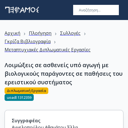
›
›
›
Αρχική
Πλοήγηση
Συλλογές
›
Γκρίζα Βιβλιογραφία
Μεταπτυχιακές Διπλωματικές Εργασίες
Λοιμώξεις σε ασθενείς υπό αγωγή με
βιολογικούς παράγοντες σε παθήσεις του
ερειστικού συστήματος
Διπλωματική Εργασία
uoadl:1312359
Συγγραφέας
Αγγελοπούλου Aθανάτου Έλλη