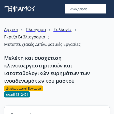
›
›
›
Αρχική
Πλοήγηση
Συλλογές
›
Γκρίζα Βιβλιογραφία
Μεταπτυχιακές Διπλωματικές Εργασίες
Μελέτη και συσχέτιση
κλινικοεργαστηριακών και
ιστοπαθολογικών ευρημάτων των
ινοαδενωμάτων του μαστού
Διπλωματική Εργασία
uoadl:1312421