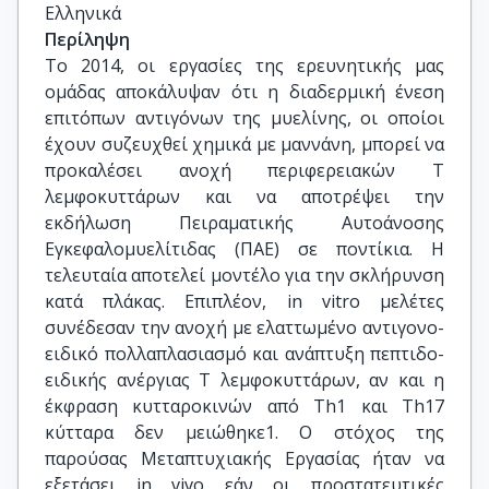
Ελληνικά
Περίληψη
To 2014, οι εργασίες της ερευνητικής μας
ομάδας αποκάλυψαν ότι η διαδερμική ένεση
επιτόπων αντιγόνων της μυελίνης, οι οποίοι
έχουν συζευχθεί χημικά με μαννάνη, μπορεί να
προκαλέσει ανοχή περιφερειακών Τ
λεμφοκυττάρων και να αποτρέψει την
εκδήλωση Πειραματικής Αυτοάνοσης
Εγκεφαλομυελίτιδας (ΠΑΕ) σε ποντίκια. Η
τελευταία αποτελεί μοντέλο για την σκλήρυνση
κατά πλάκας. Επιπλέον, in vitro μελέτες
συνέδεσαν την ανοχή με ελαττωμένο αντιγονο-
ειδικό πολλαπλασιασμό και ανάπτυξη πεπτιδο-
ειδικής ανέργιας Τ λεμφοκυττάρων, αν και η
έκφραση κυτταροκινών από Τh1 και Τh17
κύτταρα δεν μειώθηκε1. O στόχος της
παρούσας Μεταπτυχιακής Εργασίας ήταν να
εξετάσει in vivo εάν οι προστατευτικές