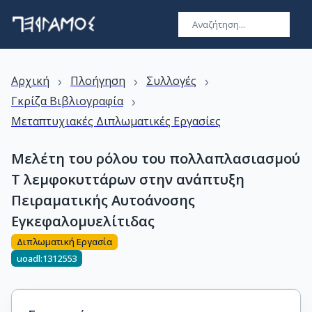
›
›
›
Αρχική
Πλοήγηση
Συλλογές
›
Γκρίζα Βιβλιογραφία
Μεταπτυχιακές Διπλωματικές Εργασίες
Μελέτη του ρόλου του πολλαπλασιασμού
Τ λεμφοκυττάρων στην ανάπτυξη
Πειραματικής Αυτοάνοσης
Εγκεφαλομυελίτιδας
Διπλωματική Εργασία
uoadl:1312553