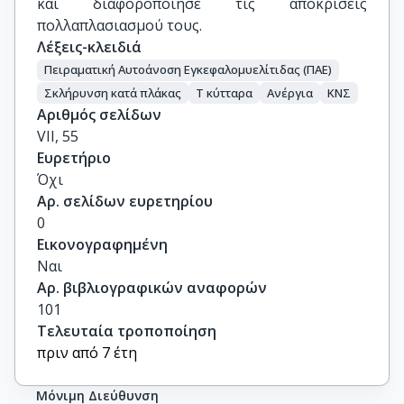
και διαφοροποίησε τις αποκρίσεις
πολλαπλασιασμού τους.
Λέξεις-κλειδιά
Πειραματική Αυτοάνοση Εγκεφαλομυελίτιδας (ΠΑΕ)
Σκλήρυνση κατά πλάκας
Τ κύτταρα
Ανέργια
ΚΝΣ
Αριθμός σελίδων
VII, 55
Ευρετήριο
Όχι
Αρ. σελίδων ευρετηρίου
0
Εικονογραφημένη
Ναι
Αρ. βιβλιογραφικών αναφορών
101
Τελευταία τροποποίηση
πριν από 7 έτη
Μόνιμη Διεύθυνση