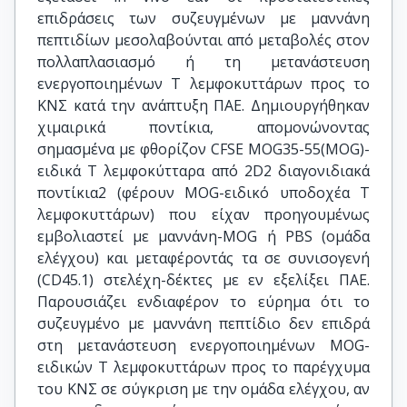
επιδράσεις των συζευγμένων με μαννάνη
πεπτιδίων μεσολαβούνται από μεταβολές στον
πολλαπλασιασμό ή τη μετανάστευση
ενεργοποιημένων Τ λεμφοκυττάρων προς το
ΚΝΣ κατά την ανάπτυξη ΠΑΕ. Δημιουργήθηκαν
χιμαιρικά ποντίκια, απομονώνοντας
σημασμένα με φθορίζον CFSE ΜOG35-55(MOG)-
ειδικά T λεμφοκύτταρα από 2D2 διαγονιδιακά
ποντίκια2 (φέρουν MOG-ειδικό υποδοχέα Τ
λεμφοκυττάρων) που είχαν προηγουμένως
εμβολιαστεί με μαννάνη-ΜΟG ή PBS (ομάδα
ελέγχου) και μεταφέροντάς τα σε συνισογενή
(CD45.1) στελέχη-δέκτες με εν εξελίξει ΠΑΕ.
Παρουσιάζει ενδιαφέρον το εύρημα ότι το
συζευγμένο με μαννάνη πεπτίδιο δεν επιδρά
στη μετανάστευση ενεργοποιημένων ΜOG-
ειδικών T λεμφοκυττάρων προς το παρέγχυμα
του ΚΝΣ σε σύγκριση με την ομάδα ελέγχου, αν