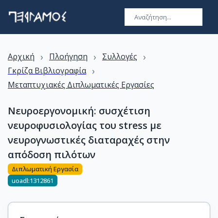
›
›
›
Αρχική
Πλοήγηση
Συλλογές
›
Γκρίζα Βιβλιογραφία
Μεταπτυχιακές Διπλωματικές Εργασίες
Νευροεργονομική: συσχέτιση
νευροφυσιολογίας του stress με
νευρογνωστικές διαταραχές στην
απόδοση πιλότων
Διπλωματική Εργασία
uoadl:1312861