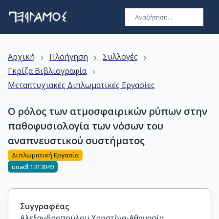
›
›
›
Αρχική
Πλοήγηση
Συλλογές
›
Γκρίζα Βιβλιογραφία
Μεταπτυχιακές Διπλωματικές Εργασίες
Ο ρόλος των ατμοσφαιρικών ρύπων στην
παθοφυσιολογία των νόσων του
αναπνευστικού συστήματος
Διπλωματική Εργασία
uoadl:1313049
Συγγραφέας
Αλεξανδροπούλου Χρηστίνα-Αθανασία