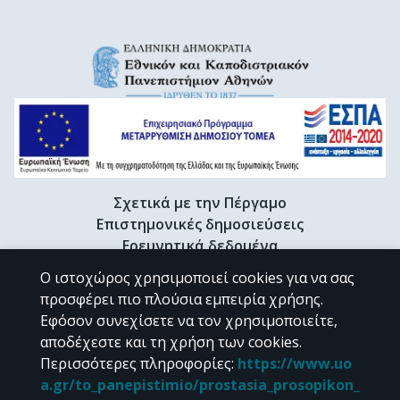
Σχετικά με την Πέργαμο
Επιστημονικές δημοσιεύσεις
Ερευνητικά δεδομένα
Διδακτορικές διατριβές & Γκρίζα βιβλιογραφία
Ο ιστοχώρος χρησιμοποιεί cookies για να σας
Προφίλ Ερευνητή
προσφέρει πιο πλούσια εμπειρία χρήσης.
Εφόσον συνεχίσετε να τον χρησιμοποιείτε,
αποδέχεστε και τη χρήση των cookies.
CC BY-NC 4.0
Περισσότερες πληροφορίες
:
https://www.uo
a.gr/to_panepistimio/prostasia_prosopikon_
Εκτός αν αναφέρεται διαφορετικά, το υλικό της "Περγάμου" διατίθεται