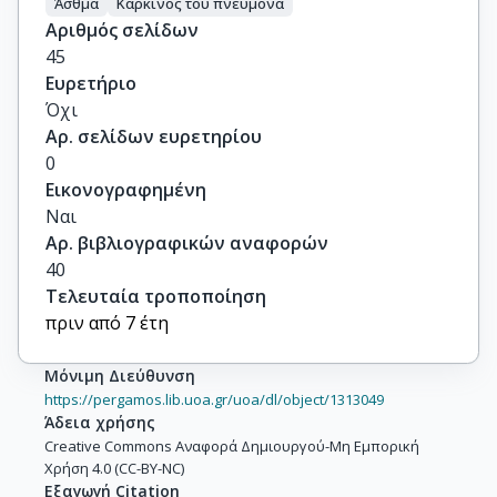
Άσθμα
Καρκίνος του πνεύμονα
Αριθμός σελίδων
45
Ευρετήριο
Όχι
Αρ. σελίδων ευρετηρίου
0
Εικονογραφημένη
Ναι
Αρ. βιβλιογραφικών αναφορών
40
Τελευταία τροποποίηση
πριν από 7 έτη
Μόνιμη Διεύθυνση
https://pergamos.lib.uoa.gr/uoa/dl/object/1313049
Άδεια χρήσης
Creative Commons Αναφορά Δημιουργού-Μη Εμπορική
Χρήση 4.0 (CC-BY-NC)
Εξαγωγή Citation