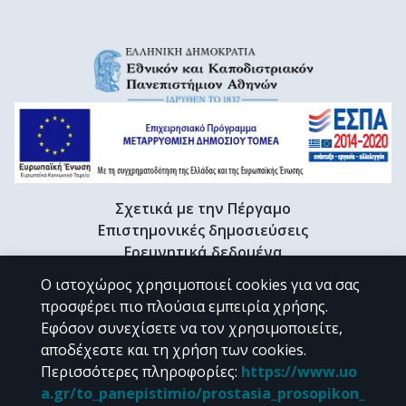
Σχετικά με την Πέργαμο
Επιστημονικές δημοσιεύσεις
Ερευνητικά δεδομένα
Διδακτορικές διατριβές & Γκρίζα βιβλιογραφία
Ο ιστοχώρος χρησιμοποιεί cookies για να σας
Προφίλ Ερευνητή
προσφέρει πιο πλούσια εμπειρία χρήσης.
Εφόσον συνεχίσετε να τον χρησιμοποιείτε,
αποδέχεστε και τη χρήση των cookies.
CC BY-NC 4.0
Περισσότερες πληροφορίες
:
https://www.uo
a.gr/to_panepistimio/prostasia_prosopikon_
Εκτός αν αναφέρεται διαφορετικά, το υλικό της "Περγάμου" διατίθεται