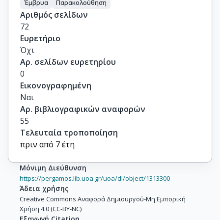
Έμβρυα
Παρακολούθηση
Αριθμός σελίδων
72
Ευρετήριο
Όχι
Αρ. σελίδων ευρετηρίου
0
Εικονογραφημένη
Ναι
Αρ. βιβλιογραφικών αναφορών
55
Τελευταία τροποποίηση
πριν από 7 έτη
Μόνιμη Διεύθυνση
https://pergamos.lib.uoa.gr/uoa/dl/object/1313300
Άδεια χρήσης
Creative Commons Αναφορά Δημιουργού-Μη Εμπορική
Χρήση 4.0 (CC-BY-NC)
Εξαγωγή Citation