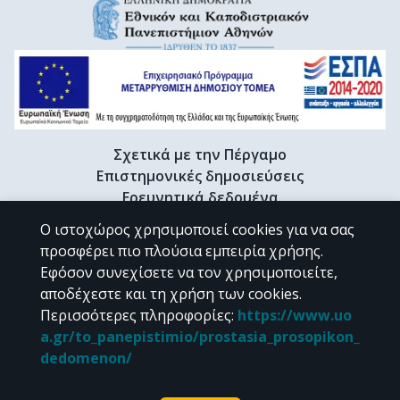
Σχετικά με την Πέργαμο
Επιστημονικές δημοσιεύσεις
Ερευνητικά δεδομένα
Διδακτορικές διατριβές & Γκρίζα βιβλιογραφία
Ο ιστοχώρος χρησιμοποιεί cookies για να σας
Προφίλ Ερευνητή
προσφέρει πιο πλούσια εμπειρία χρήσης.
Εφόσον συνεχίσετε να τον χρησιμοποιείτε,
αποδέχεστε και τη χρήση των cookies.
CC BY-NC 4.0
Περισσότερες πληροφορίες
:
https://www.uo
a.gr/to_panepistimio/prostasia_prosopikon_
Εκτός αν αναφέρεται διαφορετικά, το υλικό της "Περγάμου" διατίθεται
dedomenon/
υπό τους όρους της
CC BY-NC 4.0
άδειας Creative Commons
.