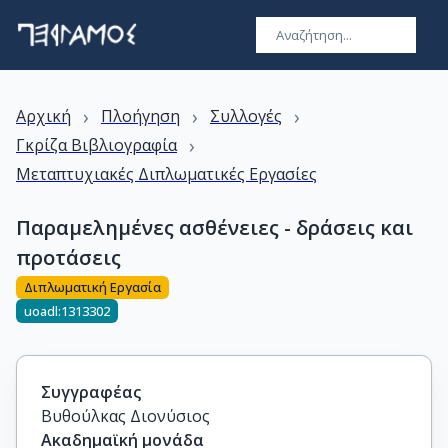
›
›
›
Αρχική
Πλοήγηση
Συλλογές
›
Γκρίζα Βιβλιογραφία
Μεταπτυχιακές Διπλωματικές Εργασίες
Παραμελημένες ασθένειες - δράσεις και
προτάσεις
Διπλωματική Εργασία
uoadl:1313302
Συγγραφέας
Βυθούλκας Διονύσιος
Ακαδημαϊκή μονάδα