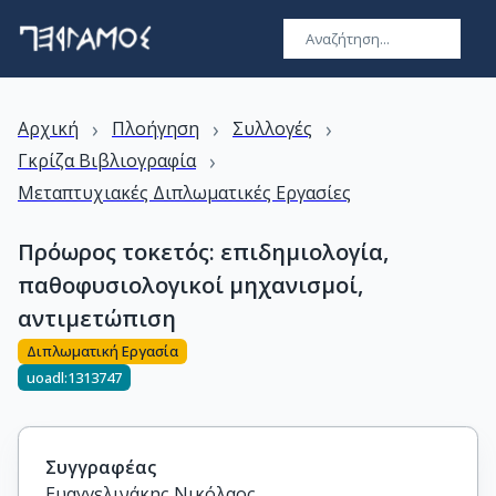
›
›
›
Αρχική
Πλοήγηση
Συλλογές
›
Γκρίζα Βιβλιογραφία
Μεταπτυχιακές Διπλωματικές Εργασίες
Πρόωρος τοκετός: επιδημιολογία,
παθοφυσιολογικοί μηχανισμοί,
αντιμετώπιση
Διπλωματική Εργασία
uoadl:1313747
Συγγραφέας
Ευαγγελινάκης Νικόλαος