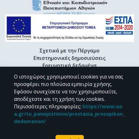
Σχετικά με την Πέργαμο
Επιστημονικές δημοσιεύσεις
Ερευνητικά δεδομένα
Διδακτορικές διατριβές & Γκρίζα βιβλιογραφία
Ο ιστοχώρος χρησιμοποιεί cookies για να σας
Προφίλ Ερευνητή
προσφέρει πιο πλούσια εμπειρία χρήσης.
Εφόσον συνεχίσετε να τον χρησιμοποιείτε,
αποδέχεστε και τη χρήση των cookies.
CC BY-NC 4.0
Περισσότερες πληροφορίες
:
https://www.uo
a.gr/to_panepistimio/prostasia_prosopikon_
Εκτός αν αναφέρεται διαφορετικά, το υλικό της "Περγάμου" διατίθεται
dedomenon/
υπό τους όρους της
CC BY-NC 4.0
άδειας Creative Commons
.
Powered by