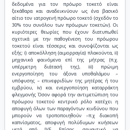
δεδομένα για τον πρόωρο τοκετό είναι
ξεκάθαρα και αναδεικνύουν ως ένα βασικό
αίτιο τον ιατρογενή πρόωρο τοκετό (σχεδόν το
30% του συνόλου των πρόωρων τοκετών). Οι
κυριότερες θεωρίες που έχουν διατυπωθεί
σχετικά με την παθογένεση του πρόωρου
τοκετού είναι τέσσερις και συνοψίζονται ως
εξής: i) αποκόλληση (αιμορραγία) πλακούντα, ii)
μηχανικά φαινόμενα επί της μήτρας (π.χ.
υπέρμετρη διάτασή της), iii) πρώιμη
ενεργοποίηση του άξονα υποθαλάμου –
υπόφυσης – επινεφριδίων της μητέρας ή του
εμβρύου, iv) και ενεργοποίηση καταρράκτη
φλεγμονής Όσον αφορά την αντιμετώπιση του
πρόωρου τοκετού κεντρικό ρόλο κατέχει η
αποφυγή όλων των παραγόντων κινδύνου που
μπορούν να τροποποιηθούν –π.χ διακοπή
καπνίσματος, αποφυγή πολύδυμων κυήσεων
μετά από IVF. Επίσης, σημαντικό να