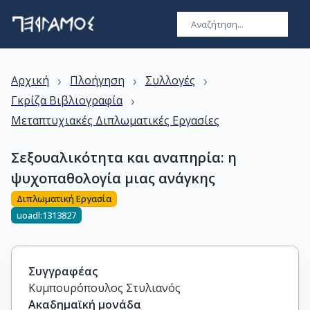
›
›
›
Αρχική
Πλοήγηση
Συλλογές
›
Γκρίζα Βιβλιογραφία
Μεταπτυχιακές Διπλωματικές Εργασίες
Σεξουαλικότητα και αναπηρία: η
ψυχοπαθολογία μιας ανάγκης
Διπλωματική Εργασία
uoadl:1313827
Συγγραφέας
Κυμπουρόπουλος Στυλιανός
Ακαδημαϊκή μονάδα