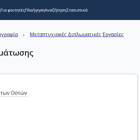
ς
Για φοιτητές
Πλοήγηση
Αναζήτηση
Στατιστικά
›
ογραφία
Μεταπτυχιακές Διπλωματικές Εργασίες
ωμάτωσης
 των Οστών