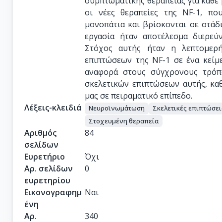
συμπτωματικής θεραπείας για κάθε 
οι νέες θεραπείες της NF-1, πο
μονοπάτια και βρίσκονται σε στάδ
εργασία ήταν αποτέλεσμα διερεύν
Στόχος αυτής ήταν η λεπτομερ
επιπτώσεων της NF-1 σε ένα κείμ
αναφορά στους σύγχρονους τρόπο
σκελετικών επιπτώσεων αυτής, κα
μας σε πειραματικό επίπεδο.
Λέξεις-κλειδιά
Νευροϊνωμάτωση
Σκελετικές επιπτώσει
Στοχευμένη θεραπεία
Αριθμός
84
σελίδων
Ευρετήριο
Όχι
Αρ. σελίδων
0
ευρετηρίου
Εικονογραφημ
Ναι
ένη
Αρ.
340