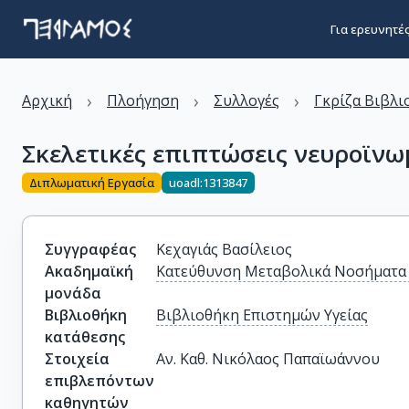
Για ερευνητέ
›
›
›
Αρχική
Πλοήγηση
Συλλογές
Γκρίζα Βιβλι
Σκελετικές επιπτώσεις νευροϊν
Διπλωματική Εργασία
uoadl:1313847
Συγγραφέας
Κεχαγιάς Βασίλειος
Ακαδημαϊκή
Κατεύθυνση Μεταβολικά Νοσήματα
μονάδα
Βιβλιοθήκη
Βιβλιοθήκη Επιστημών Υγείας
κατάθεσης
Στοιχεία
Αν. Καθ. Νικόλαος Παπαϊωάννου
επιβλεπόντων
καθηγητών