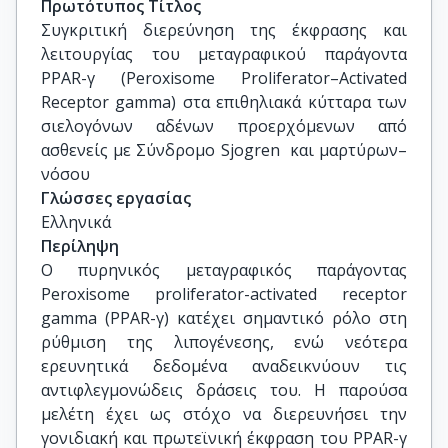
Πρωτότυπος Τίτλος
Συγκριτική διερεύνηση της έκφρασης και 
λειτουργίας του μεταγραφικού παράγοντα 
PPAR-γ (Peroxisome Proliferator–Activated 
Receptor gamma) στα επιθηλιακά κύτταρα των 
σιελογόνων αδένων προερχόμενων από 
ασθενείς με Σύνδρομο Sjogren  και μαρτύρων–
νόσου
Γλώσσες εργασίας
Ελληνικά
Περίληψη
O πυρηνικός μεταγραφικός παράγοντας
Peroxisome proliferator-activated receptor
gamma (PPAR-γ) κατέχει σημαντικό ρόλο στη
ρύθμιση της λιπογένεσης, ενώ νεότερα
ερευνητικά δεδομένα αναδεικνύουν τις
αντιφλεγμονώδεις δράσεις του. Η παρούσα
μελέτη έχει ως στόχο να διερευνήσει την
γονιδιακή και πρωτεϊνική έκφραση του PPAR-γ