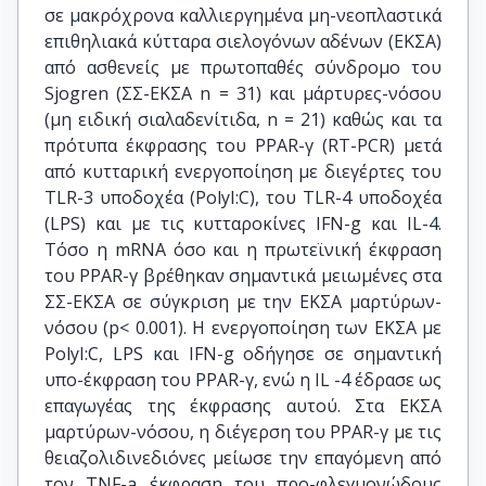
σε μακρόχρονα καλλιεργημένα μη-νεοπλαστικά
επιθηλιακά κύτταρα σιελογόνων αδένων (ΕΚΣΑ)
από ασθενείς με πρωτοπαθές σύνδρομο του
Sjogren (ΣΣ-ΕΚΣΑ n = 31) και μάρτυρες-νόσου
(μη ειδική σιαλαδενίτιδα, n = 21) καθώς και τα
πρότυπα έκφρασης του PPAR-γ (RT-PCR) μετά
από κυτταρική ενεργοποίηση με διεγέρτες του
TLR-3 υποδοχέα (PolyI:C), του TLR-4 υποδοχέα
(LPS) και με τις κυτταροκίνες IFN-g και IL-4.
Τόσο η mRNA όσο και η πρωτεϊνική έκφραση
του PPAR-γ βρέθηκαν σημαντικά μειωμένες στα
ΣΣ-ΕΚΣΑ σε σύγκριση με την ΕΚΣΑ μαρτύρων-
νόσου (p< 0.001). Η ενεργοποίηση των ΕΚΣΑ με
PolyI:C, LPS και IFN-g οδήγησε σε σημαντική
υπο-έκφραση του PPAR-γ, ενώ η IL -4 έδρασε ως
επαγωγέας της έκφρασης αυτού. Στα ΕΚΣΑ
μαρτύρων-νόσου, η διέγερση του PPAR-γ με τις
θειαζολιδινεδιόνες μείωσε την επαγόμενη από
τον TNF-a έκφραση του προ-φλεγμονώδους