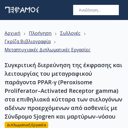
›
›
›
Αρχική
Πλοήγηση
Συλλογές
›
Γκρίζα Βιβλιογραφία
Μεταπτυχιακές Διπλωματικές Εργασίες
Συγκριτική διερεύνηση της έκφρασης και
λειτουργίας του μεταγραφικού
παράγοντα PPAR-γ (Peroxisome
Proliferator–Activated Receptor gamma)
στα επιθηλιακά κύτταρα των σιελογόνων
αδένων προερχόμενων από ασθενείς με
Σύνδρομο Sjogren και μαρτύρων–νόσου
Διπλωματική Εργασία