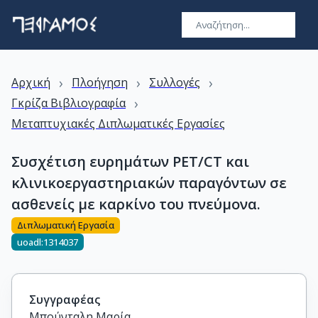
›
›
›
Αρχική
Πλοήγηση
Συλλογές
›
Γκρίζα Βιβλιογραφία
Μεταπτυχιακές Διπλωματικές Εργασίες
Συσχέτιση ευρημάτων PET/CT και
κλινικοεργαστηριακών παραγόντων σε
ασθενείς με καρκίνο του πνεύμονα.
Διπλωματική Εργασία
uoadl:1314037
Συγγραφέας
Μπούνταλη Μαρία