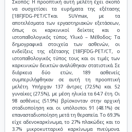
Σκοπός: Η προοπτική αυτή μελέτη έχει σκοπό
να συσχετίσει τα ευρήματα της εξέτασης
[18F]FDG-PET/CTκαι SUVmax, με τα
αποτελέσματα των εργαστηριακών εξετάσεων,
όπως οι καρκινικοί δείκτες και ο
ιστοπαθολογικός τύπος. Υλικό – Μέθοδος: Τα
δημογραφικά στοιχεία των ασθενών, οι
ενδείξεις της εξέτασης [18F]FDG-PET/CT, ο
ιστοπαθολογικός τύπος τους και οι τιμές των
καρκινικών δεικτών αναλύθηκαν στατιστικά. Σε
διάρκεια δύο ετών, 189 ασθενείς
συμπεριλήφθηκαν σε αυτή τη προοπτική
μελέτη. Υπήρχαν 137 άντρες (72.5%) και 52
γυναίκες (27.5%), με μέση ηλικία τα 64.7 έτη. Οι
98 ασθένεις (51.9%) βρίσκονταν στην αρχική
σταδιοποίηση και οι υπόλοιποι 91 (48.1%) σε
επανασταδιοποίηση μετά τη θεραπεία. Το 69.3%
είχε αδενοκαρκίνωμα, το 27% πλακώδες και το
3.7% μικροκυτταρικό καρκίνωμα πνεύμονα.