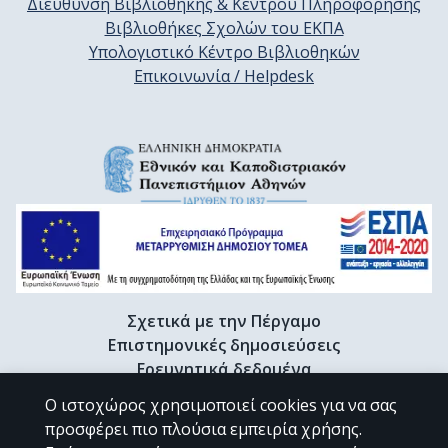
Διεύθυνση Βιβλιοθήκης & Κέντρου Πληροφόρησης
Βιβλιοθήκες Σχολών του ΕΚΠΑ
Υπολογιστικό Κέντρο Βιβλιοθηκών
Επικοινωνία / Helpdesk
Σχετικά με την Πέργαμο
Επιστημονικές δημοσιεύσεις
Ερευνητικά δεδομένα
Διδακτορικές διατριβές & Γκρίζα βιβλιογραφία
Ο ιστοχώρος χρησιμοποιεί cookies για να σας
Προφίλ Ερευνητή
προσφέρει πιο πλούσια εμπειρία χρήσης.